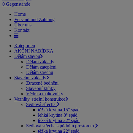
0 Gegenstände
Home
Versand und Zahlung
Über uns
Kontakt
Kategorien
AKČNÍ NABÍDKA
Dělám stavbu
Dělám základy
Dělám zateplení
Dělám střechu
Stavební základy
Ztracené bednění
Stavební klínky
Vědra a maltovníky
Vazníky, střešní konstrukce
Sedlová střecha
těžká krytina 15° spád
lehká krytina 8° spád
těžká krytina 22° spád
Sedlová střecha s půdním prostorem
těžká krytina 22° spád