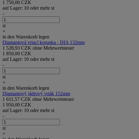
1 750,00 CZK
auf Lager: 10 oder mehr st
-
st
+
in den Warenkorb legen
Diamantová vrtací korunka - DIA 132mm
1 528,93 CZK ohne Mehrwertsteuer
1 850,00 CZK
auf Lager: 10 oder mehr st
-
st
+
in den Warenkorb legen
Diamantový jádrový vrták 152mm
1 611,57 CZK ohne Mehrwertsteuer
1 950,00 CZK
auf Lager: 10 oder mehr st
-
st
+