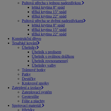
Pultová střecha s jednou nadezdívkou
lehká krytina 8° spád
těžká krytina 15° spád
těžká krytina 22° spád
Pultová střecha se dvěmi nadezdívkami
lehká krytina 8° spád
těžká krytina 15° spád
těžká krytina 22° spád
Konstrukční dřevo
Tesařské kování
Úhelníky
Úhelník s prolisem
Úhelník s oválnou drážkou
Úhelník rovnoramenný
Úhelníky valby
Trámové botky
Patky
Destičky
Krokvové spojky
Zateplení a izolace
Zateplovací systém
Geotextílie
Fólie a plachty
Spojovací materiál
Hřebíky