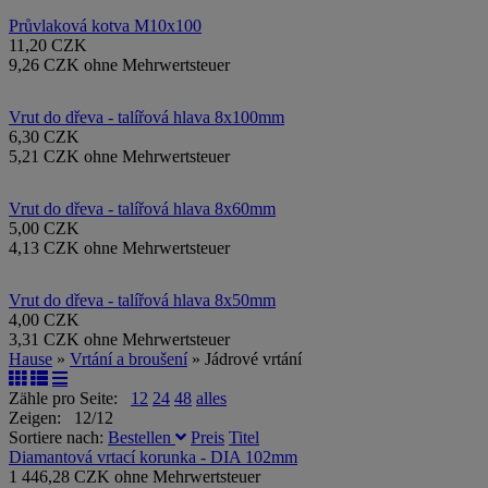
Průvlaková kotva M10x100
11,20 CZK
9,26 CZK ohne Mehrwertsteuer
Vrut do dřeva - talířová hlava 8x100mm
6,30 CZK
5,21 CZK ohne Mehrwertsteuer
Vrut do dřeva - talířová hlava 8x60mm
5,00 CZK
4,13 CZK ohne Mehrwertsteuer
Vrut do dřeva - talířová hlava 8x50mm
4,00 CZK
3,31 CZK ohne Mehrwertsteuer
Hause
»
Vrtání a broušení
» Jádrové vrtání
Zähle pro Seite:
12
24
48
alles
Zeigen: 12/12
Sortiere nach:
Bestellen
Preis
Titel
Diamantová vrtací korunka - DIA 102mm
1 446,28 CZK ohne Mehrwertsteuer