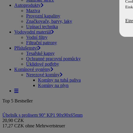
Cook
Autoprodukty
Eink
Maziva
Provozní kapaliny
Ein
Značkovače, barvy, laky
Upínací technika
Vodovodní materiál
Vodní filtry
Filtrační patrony
Příslušenství
Tesařské kapsy
Ochranné pracovní pomůcky
Úklidové potřeby
Komínové systémy
Nerezové komíny
Komíny na tuhá paliva
Komíny na plyn
Top 5 Bestseller
Úhelník s prolisem 90° KP1 90x90x65mm
20,90 CZK
17,27 CZK ohne Mehrwertsteuer