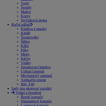
Vruty
Šrouby
Matice
Kotvy
Styčníková deska
Ruční nářadí
Kladiva a opasky
Kleště
Šroubováky
Štětce
Klíče
Pilky
Metry
Ráčny
Vrtáky
Sponkovací kladivo
Upínací popruh
Mechanický zametač
Aplikační pistole
Bity T40
Sady pro ukotvení vazníků
Vrtání a broušení
Řezné kotouče
Diamantové kotouče
Lamelové kotouče