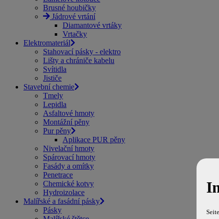
Brusné houbičky
Jádrové vrtání
Diamantové vrtáky
Vrtačky
Elektromateriál
Stahovací pásky - elektro
Lišty a chrániče kabelu
Svítidla
Jističe
Stavební chemie
Tmely
Lepidla
Asfaltové hmoty
Montážní pěny
Pur pěny
Aplikace PUR pěny
Nivelační hmoty
Spárovací hmoty
Fasády a omítky
Penetrace
I
Chemické kotvy
Hydroizolace
Malířské a fasádní pásky
Pásky
Seit
Malířské štětce