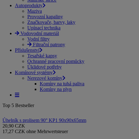
Autoprodukty
Maziva
Provozní kapaliny
Značkovače, barvy, laky
Upínací technika
Vodovodní materiál
Vodní filtry
Filtrační patrony
Příslušenství
Tesařské kapsy
Ochranné pracovní pomůcky
Úklidové potřeby
Komínové systémy
Nerezové komíny
Komíny na tuhá paliva
Komíny na plyn
Top 5 Bestseller
Úhelník s prolisem 90° KP1 90x90x65mm
20,90 CZK
17,27 CZK ohne Mehrwertsteuer