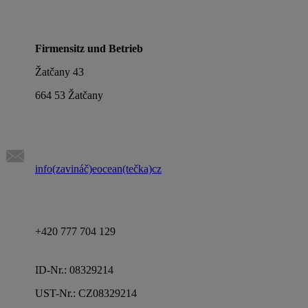
Firmensitz und Betrieb
Žatčany 43
664 53 Žatčany
info(zavináč)eocean(tečka)cz
+420 777 704 129
ID-Nr.: 08329214
UST-Nr.: CZ08329214