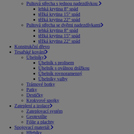
Pultová střecha s jednou nadezdívkou
lehká krytina 8° spád
těžká krytina 15° spád
těžká krytina 22° spád
Pultová střecha se dvěmi nadezdívkami
lehká krytina 8° spád
těžká krytina 15° spád
těžká krytina 22° spád
Konstrukční dřevo
Tesařské kování
Úhelníky
Úhelník s prolisem
Úhelník s oválnou drážkou
Úhelník rovnoramenný
Úhelníky valby
Trámové botky
Patky
Destičky
Krokvové spojky
Zateplení a izolace
Zateplovací systém
Geotextílie
Fólie a plachty
Spojovací materiál
Hřebíky