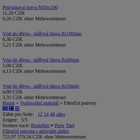
Průvlaková kotva M10x100
11,20 CZK
9,26 CZK ohne Mehrwertsteuer
Vrut do dřeva - talířová hlava 8x100mm
6,30 CZK
5,21 CZK ohne Mehrwertsteuer
Vrut do dřeva - talířová hlava 8x60mm
5,00 CZK
4,13 CZK ohne Mehrwertsteuer
Vrut do dřeva - talířová hlava 8x50mm
4,00 CZK
3,31 CZK ohne Mehrwertsteuer
Hause
»
Vodovodní materiál
» Filtrační patrony
Zähle pro Seite:
12
24
48
alles
Zeigen: 5/5
Sortiere nach:
Bestellen
Preis
Titel
Filtrační patrona s aktivním uhlím
723,97
579,34 CZK ohne Mehrwertsteuer