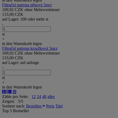
in den Warenkorb legen
Filtrační patrona pěnová 5mcr
109,92 CZK ohne Mehrwertsteuer
133,00 CZK
auf Lager: 100 oder mehr st
-
st
+
in den Warenkorb legen
Filtrační patrona kroužková 5mcr
109,92 CZK ohne Mehrwertsteuer
133,00 CZK
auf Lager: auf anfrage
-
st
+
in den Warenkorb legen
Zähle pro Seite:
12
24
48
alles
Zeigen: 5/5
Sortiere nach:
Bestellen
Preis
Titel
Top 5 Bestseller