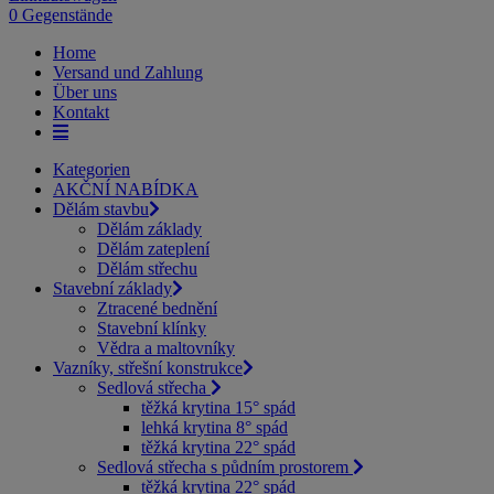
0 Gegenstände
Home
Versand und Zahlung
Über uns
Kontakt
Kategorien
AKČNÍ NABÍDKA
Dělám stavbu
Dělám základy
Dělám zateplení
Dělám střechu
Stavební základy
Ztracené bednění
Stavební klínky
Vědra a maltovníky
Vazníky, střešní konstrukce
Sedlová střecha
těžká krytina 15° spád
lehká krytina 8° spád
těžká krytina 22° spád
Sedlová střecha s půdním prostorem
těžká krytina 22° spád