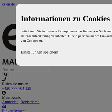
cs
en
de
Informationen zu Cookies 
Seite Damit Sie in unserem E-Shop immer das finden, was Sie brauc
Datenschutzerklärung verarbeiten. Für ein personalisiertes Einkaufs
von Cookies zu.
Einstellungen speichern
Rufen sie uns an
+420 777 704 129
Mein Konto
Anmelden
,
Registrieren
Einkaufswagen