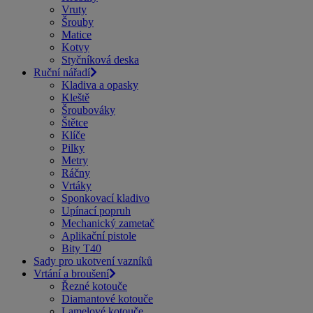
Vruty
Šrouby
Matice
Kotvy
Styčníková deska
Ruční nářadí
Kladiva a opasky
Kleště
Šroubováky
Štětce
Klíče
Pilky
Metry
Ráčny
Vrtáky
Sponkovací kladivo
Upínací popruh
Mechanický zametač
Aplikační pistole
Bity T40
Sady pro ukotvení vazníků
Vrtání a broušení
Řezné kotouče
Diamantové kotouče
Lamelové kotouče