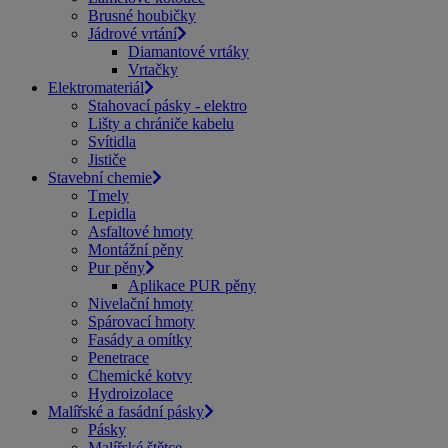
Brusné houbičky
Jádrové vrtání
Diamantové vrtáky
Vrtačky
Elektromateriál
Stahovací pásky - elektro
Lišty a chrániče kabelu
Svítidla
Jističe
Stavební chemie
Tmely
Lepidla
Asfaltové hmoty
Montážní pěny
Pur pěny
Aplikace PUR pěny
Nivelační hmoty
Spárovací hmoty
Fasády a omítky
Penetrace
Chemické kotvy
Hydroizolace
Malířské a fasádní pásky
Pásky
Malířské štětce