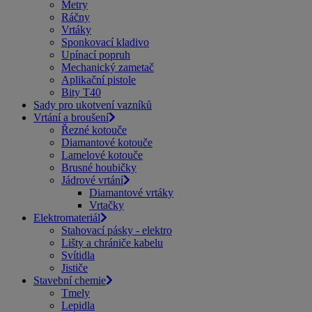
Metry
Ráčny
Vrtáky
Sponkovací kladivo
Upínací popruh
Mechanický zametač
Aplikační pistole
Bity T40
Sady pro ukotvení vazníků
Vrtání a broušení
Řezné kotouče
Diamantové kotouče
Lamelové kotouče
Brusné houbičky
Jádrové vrtání
Diamantové vrtáky
Vrtačky
Elektromateriál
Stahovací pásky - elektro
Lišty a chrániče kabelu
Svítidla
Jističe
Stavební chemie
Tmely
Lepidla