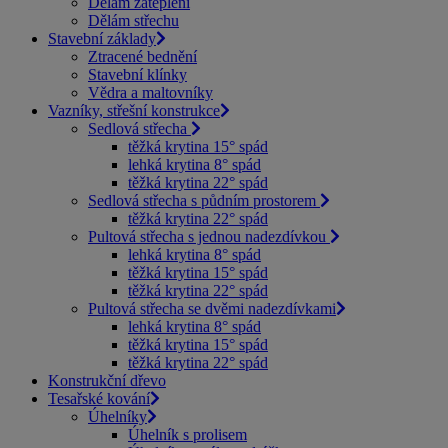
Dělám zateplení
Dělám střechu
Stavební základy
Ztracené bednění
Stavební klínky
Vědra a maltovníky
Vazníky, střešní konstrukce
Sedlová střecha
těžká krytina 15° spád
lehká krytina 8° spád
těžká krytina 22° spád
Sedlová střecha s půdním prostorem
těžká krytina 22° spád
Pultová střecha s jednou nadezdívkou
lehká krytina 8° spád
těžká krytina 15° spád
těžká krytina 22° spád
Pultová střecha se dvěmi nadezdívkami
lehká krytina 8° spád
těžká krytina 15° spád
těžká krytina 22° spád
Konstrukční dřevo
Tesařské kování
Úhelníky
Úhelník s prolisem