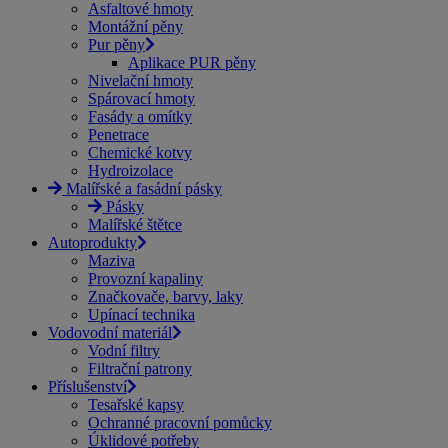
Asfaltové hmoty
Montážní pěny
Pur pěny
Aplikace PUR pěny
Nivelační hmoty
Spárovací hmoty
Fasády a omítky
Penetrace
Chemické kotvy
Hydroizolace
Malířské a fasádní pásky
Pásky
Malířské štětce
Autoprodukty
Maziva
Provozní kapaliny
Značkovače, barvy, laky
Upínací technika
Vodovodní materiál
Vodní filtry
Filtrační patrony
Příslušenství
Tesařské kapsy
Ochranné pracovní pomůcky
Úklidové potřeby