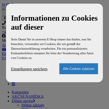
cs
en
de
Informationen zu Cookies
auf dieser
Rufen sie uns an
+420 777 704 129
Seite Damit Sie in unserem E-Shop immer das finden, was Sie
Mein Konto
brauchen, verwenden wir Cookies, die wir gemäß der
Anmelden
,
Registrieren
Datenschutzerklärung verarbeiten. Für ein personalisiertes
Einkaufserlebnis stimmen Sie bitte der Verarbeitung aller Arten
Einkaufswagen
von Cookies zu.
0 Gegenstände
Home
Einstellungen speichern
Versand und Zahlung
Über uns
Kontakt
Kategorien
AKČNÍ NABÍDKA
Dělám stavbu
Dělám základy