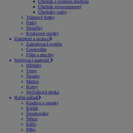
Úhelník s oválnou drážkou
Úhelník rovnoramenný
Úhelníky valby
Trámové botky
Patky
Destičky
Krokvové spojky
Zateplení a izolace
Zateplovací systém
Geotextílie
Fólie a plachty
Spojovací materiál
Hřebíky
Vruty
Šrouby
Matice
Kotvy
Styčníková deska
Ruční nářadí
Kladiva a opasky
Kleště
Šroubováky
Štětce
Klíče
Pilky