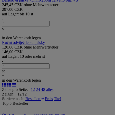
Bariérová páska 75mmx250m červeno/bílá VS
245,45 CZK ohne Mehrwertsteuer
297,00 CZK
auf Lager: bis 10 st
-
st
+
in den Warenkorb legen
Ruční odvíječ lepicí pásky
120,66 CZK ohne Mehrwertsteuer
146,00 CZK
auf Lager: 10 oder mehr st
-
st
+
in den Warenkorb legen
Zähle pro Seite:
12
24
48
alles
Zeigen: 12/12
Sortiere nach:
Bestellen
Preis
Titel
Top 5 Bestseller