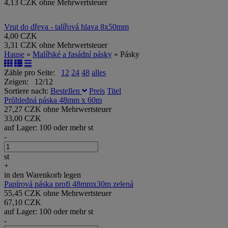
4,13 CZK ohne Mehrwertsteuer
Vrut do dřeva - talířová hlava 8x50mm
4,00 CZK
3,31 CZK ohne Mehrwertsteuer
Hause
»
Malířské a fasádní pásky
» Pásky
Zähle pro Seite:
12
24
48
alles
Zeigen: 12/12
Sortiere nach:
Bestellen
Preis
Titel
Průhledná páska 48mm x 60m
27,27 CZK ohne Mehrwertsteuer
33,00 CZK
auf Lager: 100 oder mehr st
-
st
+
in den Warenkorb legen
Papírová páska profi 48mmx30m zelená
55,45 CZK ohne Mehrwertsteuer
67,10 CZK
auf Lager: 100 oder mehr st
-