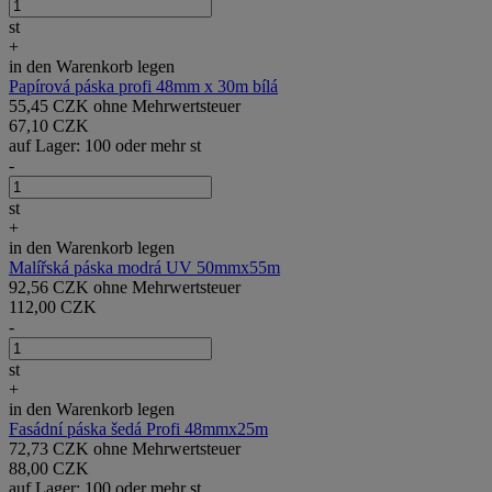
st
+
in den Warenkorb legen
Papírová páska profi 48mm x 30m bílá
55,45 CZK ohne Mehrwertsteuer
67,10 CZK
auf Lager: 100 oder mehr st
-
st
+
in den Warenkorb legen
Malířská páska modrá UV 50mmx55m
92,56 CZK ohne Mehrwertsteuer
112,00 CZK
-
st
+
in den Warenkorb legen
Fasádní páska šedá Profi 48mmx25m
72,73 CZK ohne Mehrwertsteuer
88,00 CZK
auf Lager: 100 oder mehr st