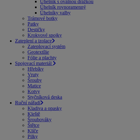
Úhelník s oválnou drážkou
Úhelník rovnoramenný
Úhelníky valby
Trámové botky
Patky
Destičky
Krokvové spojky
Zateplení a izolace
Zateplovací systém
Geotextílie
Fólie a plachty
Spojovací materiál
Hřebíky
Vruty
Šrouby
Matice
Kotvy
Styčníková deska
Ruční nářadí
Kladiva a opasky
Kleště
Šroubováky
Štětce
Klíče
Pilky