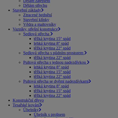
Dělám zateplení
Dělám střechu
Stavební základy
Ztracené bednění
Stavební klínky
Vědra a maltovníky
Vazníky, střešní konstrukce
Sedlová střecha
těžká krytina 15° spád
lehká krytina 8° spád
těžká krytina 22° spád
Sedlová střecha s půdním prostorem
těžká krytina 22° spád
Pultová střecha s jednou nadezdívkou
lehká krytina 8° spád
těžká krytina 15° spád
těžká krytina 22° spád
Pultová střecha se dvěmi nadezdívkami
lehká krytina 8° spád
těžká krytina 15° spád
těžká krytina 22° spád
Konstrukční dřevo
Tesařské kování
Úhelníky
Úhelník s prolisem