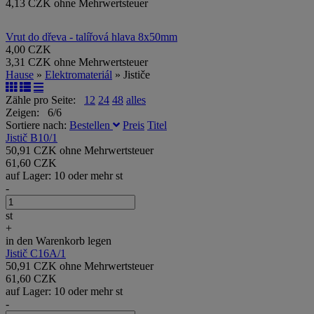
4,13 CZK ohne Mehrwertsteuer
Vrut do dřeva - talířová hlava 8x50mm
4,00 CZK
3,31 CZK ohne Mehrwertsteuer
Hause
»
Elektromateriál
» Jističe
Zähle pro Seite:
12
24
48
alles
Zeigen: 6/6
Sortiere nach:
Bestellen
Preis
Titel
Jistič B10/1
50,91 CZK ohne Mehrwertsteuer
61,60 CZK
auf Lager: 10 oder mehr st
-
st
+
in den Warenkorb legen
Jistič C16A/1
50,91 CZK ohne Mehrwertsteuer
61,60 CZK
auf Lager: 10 oder mehr st
-