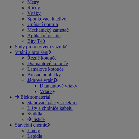
Metry
Ráčny
Vrtáky
Sponkovací kladivo
Upínací popruh
Mechanický zametač
Aplikační pistole
Bity T40
Sady pro ukotvení vazníků
Vrtání a broušení
Řezné kotouče
Diamantové kotouče
Lamelové kotouče
Brusné houbičky
Jádrové vrtání
Diamantové vrtáky
Vrtačky
Elektromateriál
Stahovací pásky - elektro
Lišty a chrániče kabelu
Svítidla
Jističe
Stavební chemie
Tmely
Lepidla