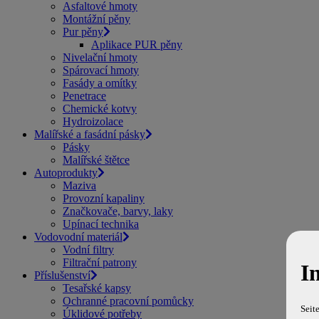
Asfaltové hmoty
Montážní pěny
Pur pěny
Aplikace PUR pěny
Nivelační hmoty
Spárovací hmoty
Fasády a omítky
Penetrace
Chemické kotvy
Hydroizolace
Malířské a fasádní pásky
Pásky
Malířské štětce
Autoprodukty
Maziva
Provozní kapaliny
Značkovače, barvy, laky
Upínací technika
Vodovodní materiál
Vodní filtry
Filtrační patrony
I
Příslušenství
Tesařské kapsy
Ochranné pracovní pomůcky
Seit
Úklidové potřeby