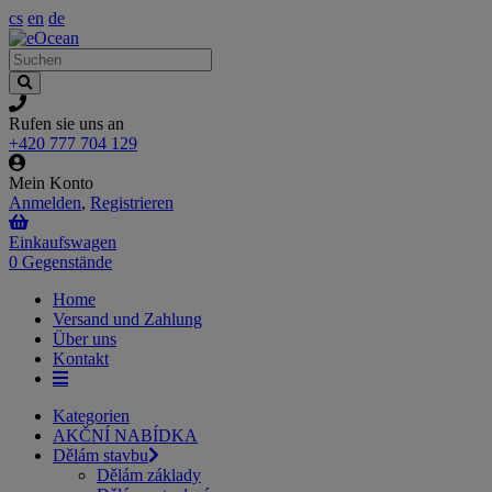
cs
en
de
Rufen sie uns an
+420 777 704 129
Mein Konto
Anmelden
,
Registrieren
Einkaufswagen
0 Gegenstände
Home
Versand und Zahlung
Über uns
Kontakt
Kategorien
AKČNÍ NABÍDKA
Dělám stavbu
Dělám základy