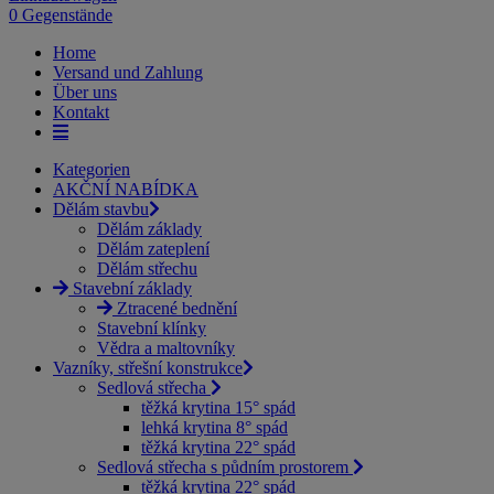
0 Gegenstände
Home
Versand und Zahlung
Über uns
Kontakt
Kategorien
AKČNÍ NABÍDKA
Dělám stavbu
Dělám základy
Dělám zateplení
Dělám střechu
Stavební základy
Ztracené bednění
Stavební klínky
Vědra a maltovníky
Vazníky, střešní konstrukce
Sedlová střecha
těžká krytina 15° spád
lehká krytina 8° spád
těžká krytina 22° spád
Sedlová střecha s půdním prostorem
těžká krytina 22° spád