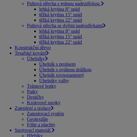
Pultová střecha s jednou nadezdívkou
lehká krytina 8° spád
těžká krytina 15° spád
těžká krytina 22° spád
Pultová střecha se dvěmi nadezdívkami
lehká krytina 8° spád
těžká krytina 15° spád
těžká krytina 22° spád
Konstrukční dřevo
Tesařské kování
Úhelníky
Úhelník s prolisem
Úhelník s oválnou drážkou
Úhelník rovnoramenný
Úhelníky valby
Trámové botky
Patky
Destičky
Krokvové spojky
Zateplení a izolace
Zateplovací systém
Geotextílie
Fólie a plachty
Spojovací materiál
Hřebíky