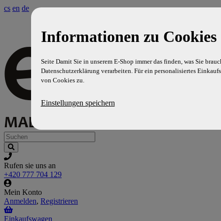
cs
en
de
Informationen zu Cookies 
Seite Damit Sie in unserem E-Shop immer das finden, was Sie brauc
Datenschutzerklärung verarbeiten. Für ein personalisiertes Einkaufs
von Cookies zu.
Einstellungen speichern
Rufen sie uns an
+420 777 704 129
Mein Konto
Anmelden
,
Registrieren
Einkaufswagen