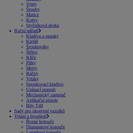
Vruty
Šrouby
Matice
Kotvy
Styčníková deska
Ruční nářadí
Kladiva a opasky
Kleště
Šroubováky
Štětce
Klíče
Pilky
Metry
Ráčny
Vrtáky
Sponkovací kladivo
Upínací popruh
Mechanický zametač
Aplikační pistole
Bity T40
Sady pro ukotvení vazníků
Vrtání a broušení
Řezné kotouče
Diamantové kotouče
Lamelové kotouče