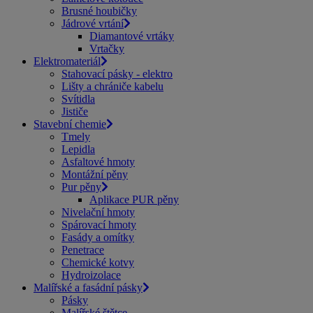
Brusné houbičky
Jádrové vrtání
Diamantové vrtáky
Vrtačky
Elektromateriál
Stahovací pásky - elektro
Lišty a chrániče kabelu
Svítidla
Jističe
Stavební chemie
Tmely
Lepidla
Asfaltové hmoty
Montážní pěny
Pur pěny
Aplikace PUR pěny
Nivelační hmoty
Spárovací hmoty
Fasády a omítky
Penetrace
Chemické kotvy
Hydroizolace
Malířské a fasádní pásky
Pásky
Malířské štětce