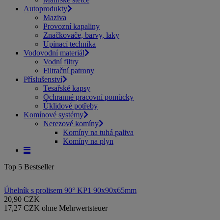
Autoprodukty
Maziva
Provozní kapaliny
Značkovače, barvy, laky
Upínací technika
Vodovodní materiál
Vodní filtry
Filtrační patrony
Příslušenství
Tesařské kapsy
Ochranné pracovní pomůcky
Úklidové potřeby
Komínové systémy
Nerezové komíny
Komíny na tuhá paliva
Komíny na plyn
Top 5 Bestseller
Úhelník s prolisem 90° KP1 90x90x65mm
20,90 CZK
17,27 CZK ohne Mehrwertsteuer