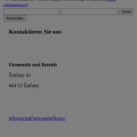
informationen
]
Kontaktieren Sie uns
Firmensitz und Betrieb
Žatčany 43
664 53 Žatčany
info(zavináč)eocean(tečka)cz