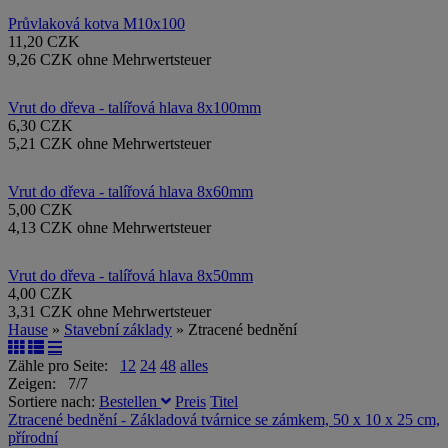
Průvlaková kotva M10x100
11,20 CZK
9,26 CZK ohne Mehrwertsteuer
Vrut do dřeva - talířová hlava 8x100mm
6,30 CZK
5,21 CZK ohne Mehrwertsteuer
Vrut do dřeva - talířová hlava 8x60mm
5,00 CZK
4,13 CZK ohne Mehrwertsteuer
Vrut do dřeva - talířová hlava 8x50mm
4,00 CZK
3,31 CZK ohne Mehrwertsteuer
Hause
»
Stavební základy
» Ztracené bednění
Zähle pro Seite:
12
24
48
alles
Zeigen: 7/7
Sortiere nach:
Bestellen
Preis
Titel
Ztracené bednění - Základová tvárnice se zámkem, 50 x 10 x 25 cm,
přírodní