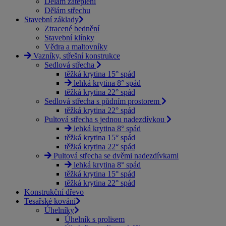
Dělám zateplení
Dělám střechu
Stavební základy
Ztracené bednění
Stavební klínky
Vědra a maltovníky
Vazníky, střešní konstrukce
Sedlová střecha
těžká krytina 15° spád
lehká krytina 8° spád
těžká krytina 22° spád
Sedlová střecha s půdním prostorem
těžká krytina 22° spád
Pultová střecha s jednou nadezdívkou
lehká krytina 8° spád
těžká krytina 15° spád
těžká krytina 22° spád
Pultová střecha se dvěmi nadezdívkami
lehká krytina 8° spád
těžká krytina 15° spád
těžká krytina 22° spád
Konstrukční dřevo
Tesařské kování
Úhelníky
Úhelník s prolisem