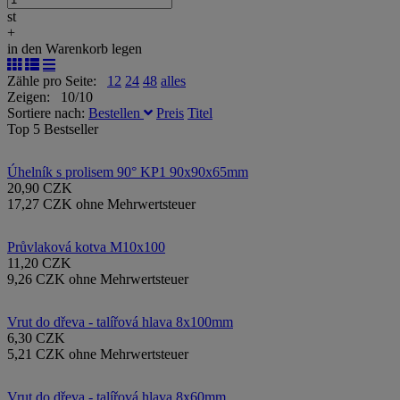
st
+
in den Warenkorb legen
Zähle pro Seite:
12
24
48
alles
Zeigen: 10/10
Sortiere nach:
Bestellen
Preis
Titel
Top 5 Bestseller
Úhelník s prolisem 90° KP1 90x90x65mm
20,90 CZK
17,27 CZK ohne Mehrwertsteuer
Průvlaková kotva M10x100
11,20 CZK
9,26 CZK ohne Mehrwertsteuer
Vrut do dřeva - talířová hlava 8x100mm
6,30 CZK
5,21 CZK ohne Mehrwertsteuer
Vrut do dřeva - talířová hlava 8x60mm