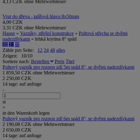
4,13 CZK ohne Mehrwertsteuer
Vrut do dřeva - talířová hlava 8x50mm
4,00 CZK
3,31 CZK ohne Mehrwertsteuer
Hause
»
Vazníky, střešní konstrukce
»
Pultová střecha se dvěmi
nadezdívkami
» lehká krytina 8° spád
Zähle pro Seite:
12
24
48
alles
Zeigen: 10/10
Sortiere nach:
Bestellen
Preis
Titel
Pultový vazník pro rozpon zdí 5m spád 8°, se dvěmi nadezdívkami
1 859,50 CZK ohne Mehrwertsteuer
2 250,00 CZK
14 tage: auf anfrage
-
st
+
in den Warenkorb legen
Pultový vazník pro rozpon zdí 6m spád 8°, se dvěmi nadezdívkami
2 190,08 CZK ohne Mehrwertsteuer
2 650,00 CZK
14 tage: auf anfrage