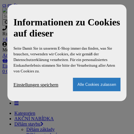
cs
en
de
Informationen zu Cookies
auf dieser
Rufen sie uns an
+420 777 704 129
Seite Damit Sie in unserem E-Shop immer das finden, was Sie
Mein Konto
brauchen, verwenden wir Cookies, die wir gemäß der
Anmelden
,
Registrieren
Datenschutzerklärung verarbeiten. Für ein personalisiertes
Einkaufserlebnis stimmen Sie bitte der Verarbeitung aller Arten
Einkaufswagen
von Cookies zu.
0 Gegenstände
Home
Einstellungen speichern
Versand und Zahlung
Über uns
Kontakt
Kategorien
AKČNÍ NABÍDKA
Dělám stavbu
Dělám základy