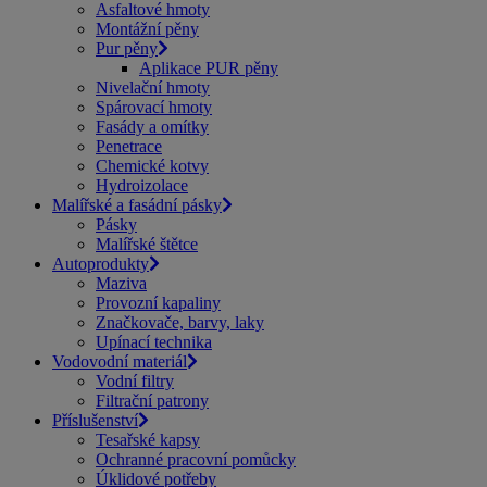
Asfaltové hmoty
Montážní pěny
Pur pěny
Aplikace PUR pěny
Nivelační hmoty
Spárovací hmoty
Fasády a omítky
Penetrace
Chemické kotvy
Hydroizolace
Malířské a fasádní pásky
Pásky
Malířské štětce
Autoprodukty
Maziva
Provozní kapaliny
Značkovače, barvy, laky
Upínací technika
Vodovodní materiál
Vodní filtry
Filtrační patrony
Příslušenství
Tesařské kapsy
Ochranné pracovní pomůcky
Úklidové potřeby