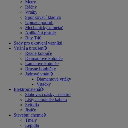
Metry
Ráčny
Vrtáky
Sponkovací kladivo
Upínací popruh
Mechanický zametač
Aplikační pistole
Bity T40
Sady pro ukotvení vazníků
Vrtání a broušení
Řezné kotouče
Diamantové kotouče
Lamelové kotouče
Brusné houbičky
Jádrové vrtání
Diamantové vrtáky
Vrtačky
Elektromateriál
Stahovací pásky - elektro
Lišty a chrániče kabelu
Svítidla
Jističe
Stavební chemie
Tmely
Lepidla