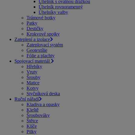
Úhelník s oválnou drážkou
Úhelník rovnoramenný
Úhelníky valby
Trámové botky
Patky
Destičky
Krokvové spojky
Zateplení a izolace
Zateplovací systém
Geotextílie
Fólie a plachty
Spojovací materiál
Hřebíky
Vruty
Šrouby
Matice
Kotvy
Styčníková deska
Ruční nářadí
Kladiva a opasky
Kleště
Šroubováky
Štětce
Klíče
Pilky