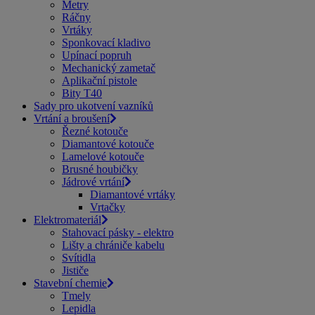
Metry
Ráčny
Vrtáky
Sponkovací kladivo
Upínací popruh
Mechanický zametač
Aplikační pistole
Bity T40
Sady pro ukotvení vazníků
Vrtání a broušení
Řezné kotouče
Diamantové kotouče
Lamelové kotouče
Brusné houbičky
Jádrové vrtání
Diamantové vrtáky
Vrtačky
Elektromateriál
Stahovací pásky - elektro
Lišty a chrániče kabelu
Svítidla
Jističe
Stavební chemie
Tmely
Lepidla