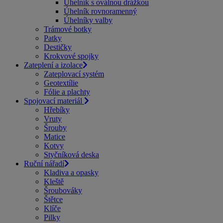
Úhelník s oválnou drážkou
Úhelník rovnoramenný
Úhelníky valby
Trámové botky
Patky
Destičky
Krokvové spojky
Zateplení a izolace
Zateplovací systém
Geotextílie
Fólie a plachty
Spojovací materiál
Hřebíky
Vruty
Šrouby
Matice
Kotvy
Styčníková deska
Ruční nářadí
Kladiva a opasky
Kleště
Šroubováky
Štětce
Klíče
Pilky