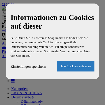
cs
en
de
Informationen zu Cookies
auf dieser
Rufen sie uns an
+420 777 704 129
Seite Damit Sie in unserem E-Shop immer das finden, was Sie
Mein Konto
brauchen, verwenden wir Cookies, die wir gemäß der
Anmelden
,
Registrieren
Datenschutzerklärung verarbeiten. Für ein personalisiertes
Einkaufserlebnis stimmen Sie bitte der Verarbeitung aller Arten
Einkaufswagen
von Cookies zu.
0 Gegenstände
Home
Einstellungen speichern
Versand und Zahlung
Über uns
Kontakt
Kategorien
AKČNÍ NABÍDKA
Dělám stavbu
Dělám základy