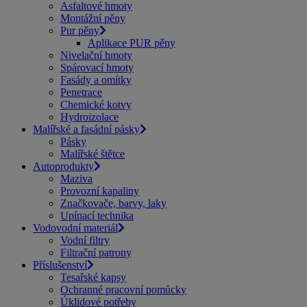
Asfaltové hmoty
Montážní pěny
Pur pěny
Aplikace PUR pěny
Nivelační hmoty
Spárovací hmoty
Fasády a omítky
Penetrace
Chemické kotvy
Hydroizolace
Malířské a fasádní pásky
Pásky
Malířské štětce
Autoprodukty
Maziva
Provozní kapaliny
Značkovače, barvy, laky
Upínací technika
Vodovodní materiál
Vodní filtry
Filtrační patrony
Příslušenství
Tesařské kapsy
Ochranné pracovní pomůcky
Úklidové potřeby