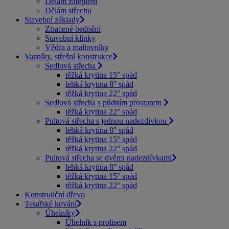
Dělám zateplení
Dělám střechu
Stavební základy
Ztracené bednění
Stavební klínky
Vědra a maltovníky
Vazníky, střešní konstrukce
Sedlová střecha
těžká krytina 15° spád
lehká krytina 8° spád
těžká krytina 22° spád
Sedlová střecha s půdním prostorem
těžká krytina 22° spád
Pultová střecha s jednou nadezdívkou
lehká krytina 8° spád
těžká krytina 15° spád
těžká krytina 22° spád
Pultová střecha se dvěmi nadezdívkami
lehká krytina 8° spád
těžká krytina 15° spád
těžká krytina 22° spád
Konstrukční dřevo
Tesařské kování
Úhelníky
Úhelník s prolisem