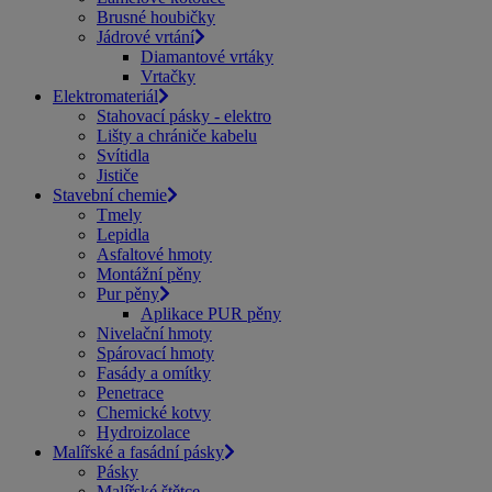
Brusné houbičky
Jádrové vrtání
Diamantové vrtáky
Vrtačky
Elektromateriál
Stahovací pásky - elektro
Lišty a chrániče kabelu
Svítidla
Jističe
Stavební chemie
Tmely
Lepidla
Asfaltové hmoty
Montážní pěny
Pur pěny
Aplikace PUR pěny
Nivelační hmoty
Spárovací hmoty
Fasády a omítky
Penetrace
Chemické kotvy
Hydroizolace
Malířské a fasádní pásky
Pásky
Malířské štětce