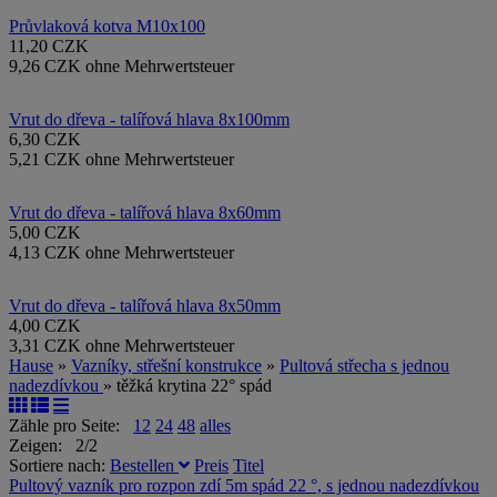
Průvlaková kotva M10x100
11,20 CZK
9,26 CZK ohne Mehrwertsteuer
Vrut do dřeva - talířová hlava 8x100mm
6,30 CZK
5,21 CZK ohne Mehrwertsteuer
Vrut do dřeva - talířová hlava 8x60mm
5,00 CZK
4,13 CZK ohne Mehrwertsteuer
Vrut do dřeva - talířová hlava 8x50mm
4,00 CZK
3,31 CZK ohne Mehrwertsteuer
Hause
»
Vazníky, střešní konstrukce
»
Pultová střecha s jednou
nadezdívkou
» těžká krytina 22° spád
Zähle pro Seite:
12
24
48
alles
Zeigen: 2/2
Sortiere nach:
Bestellen
Preis
Titel
Pultový vazník pro rozpon zdí 5m spád 22 °, s jednou nadezdívkou