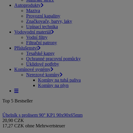
Autoprodukty
Maziva
Provozní kapaliny
Značkovače, barvy, laky
Upínací technika
Vodovodní materiál
Vodní filtry
Filtrační patrony
Příslušenství
Tesařské kapsy
Ochranné pracovní pomůcky
Úklidové potřeby
Komínové systémy
Nerezové komíny
Komíny na tuhá paliva
Komíny na plyn
Top 5 Bestseller
Úhelník s prolisem 90° KP1 90x90x65mm
20,90 CZK
17,27 CZK ohne Mehrwertsteuer