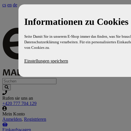
cs
en
de
Informationen zu Cookies 
Seite Damit Sie in unserem E-Shop immer das finden, was Sie brauc
Datenschutzerklärung verarbeiten. Für ein personalisiertes Einkaufs
von Cookies zu.
Einstellungen speichern
Rufen sie uns an
+420 777 704 129
Mein Konto
Anmelden
,
Registrieren
Einkaufswagen