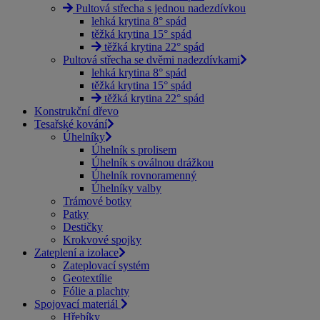
Pultová střecha s jednou nadezdívkou
lehká krytina 8° spád
těžká krytina 15° spád
těžká krytina 22° spád
Pultová střecha se dvěmi nadezdívkami
lehká krytina 8° spád
těžká krytina 15° spád
těžká krytina 22° spád
Konstrukční dřevo
Tesařské kování
Úhelníky
Úhelník s prolisem
Úhelník s oválnou drážkou
Úhelník rovnoramenný
Úhelníky valby
Trámové botky
Patky
Destičky
Krokvové spojky
Zateplení a izolace
Zateplovací systém
Geotextílie
Fólie a plachty
Spojovací materiál
Hřebíky