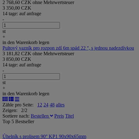
2 768,60 CZK ohne Mehrwertsteuer
3 350,00 CZK
14 tage: auf anfrage
-
st
+
in den Warenkorb legen
Pultový vazník pro rozpon zdí 6m spád 22 °, s jednou nadezdívkou
3 181,82 CZK ohne Mehrwertsteuer
3 850,00 CZK
14 tage: auf anfrage
-
st
+
in den Warenkorb legen
Zähle pro Seite:
12
24
48
alles
Zeigen: 2/2
Sortiere nach:
Bestellen
Preis
Titel
Top 5 Bestseller
Úhelník s prolisem 90° KP1 90x90x65mm