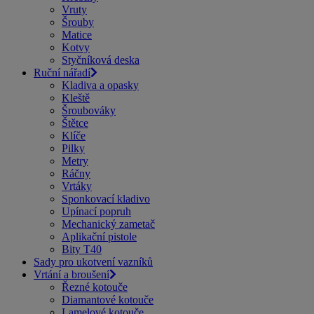
Vruty
Šrouby
Matice
Kotvy
Styčníková deska
Ruční nářadí
Kladiva a opasky
Kleště
Šroubováky
Štětce
Klíče
Pilky
Metry
Ráčny
Vrtáky
Sponkovací kladivo
Upínací popruh
Mechanický zametač
Aplikační pistole
Bity T40
Sady pro ukotvení vazníků
Vrtání a broušení
Řezné kotouče
Diamantové kotouče
Lamelové kotouče