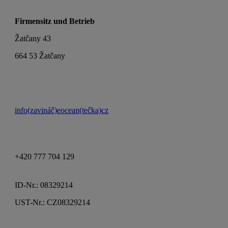
Firmensitz und Betrieb
Žatčany 43
664 53 Žatčany
info(zavináč)eocean(tečka)cz
+420 777 704 129
ID-Nr.: 08329214
UST-Nr.: CZ08329214