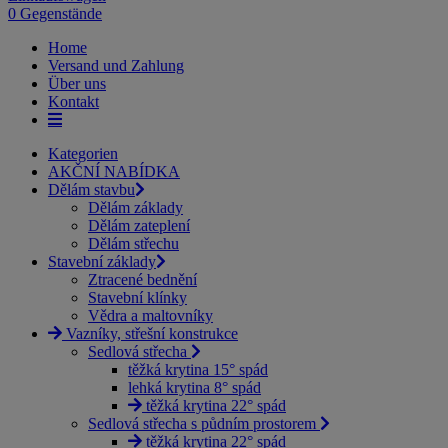
0 Gegenstände
Home
Versand und Zahlung
Über uns
Kontakt
Kategorien
AKČNÍ NABÍDKA
Dělám stavbu
Dělám základy
Dělám zateplení
Dělám střechu
Stavební základy
Ztracené bednění
Stavební klínky
Vědra a maltovníky
Vazníky, střešní konstrukce
Sedlová střecha
těžká krytina 15° spád
lehká krytina 8° spád
těžká krytina 22° spád
Sedlová střecha s půdním prostorem
těžká krytina 22° spád