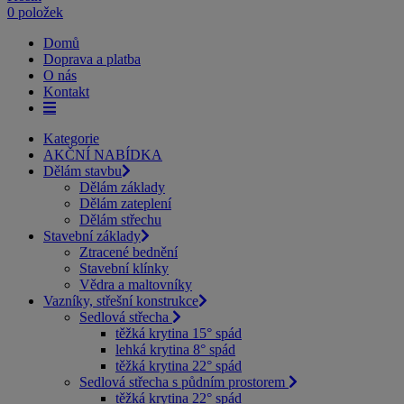
0 položek
Domů
Doprava a platba
O nás
Kontakt
Kategorie
AKČNÍ NABÍDKA
Dělám stavbu
Dělám základy
Dělám zateplení
Dělám střechu
Stavební základy
Ztracené bednění
Stavební klínky
Vědra a maltovníky
Vazníky, střešní konstrukce
Sedlová střecha
těžká krytina 15° spád
lehká krytina 8° spád
těžká krytina 22° spád
Sedlová střecha s půdním prostorem
těžká krytina 22° spád