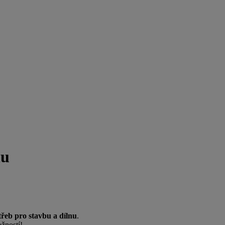
nu
třeb pro stavbu a dílnu
.
žností!