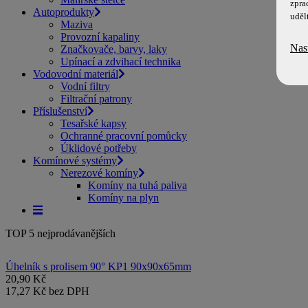
zpra
Autoprodukty
uděl
Maziva
Provozní kapaliny
Nas
Značkovače, barvy, laky
Upínací a zdvihací technika
Vodovodní materiál
Vodní filtry
Filtrační patrony
Příslušenství
Tesařské kapsy
Ochranné pracovní pomůcky
Úklidové potřeby
Komínové systémy
Nerezové komíny
Komíny na tuhá paliva
Komíny na plyn
TOP 5 nejprodávanějších
Úhelník s prolisem 90° KP1 90x90x65mm
20,90 Kč
17,27 Kč bez DPH