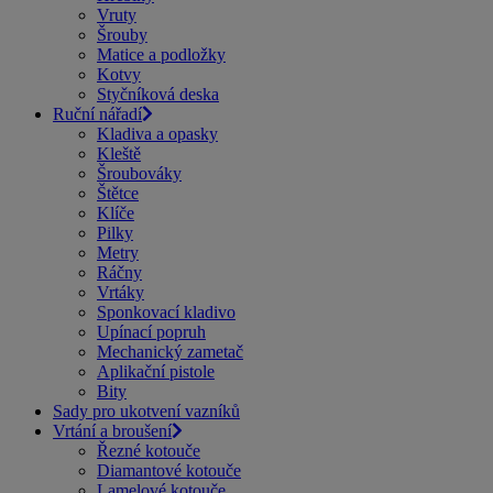
Vruty
Šrouby
Matice a podložky
Kotvy
Styčníková deska
Ruční nářadí
Kladiva a opasky
Kleště
Šroubováky
Štětce
Klíče
Pilky
Metry
Ráčny
Vrtáky
Sponkovací kladivo
Upínací popruh
Mechanický zametač
Aplikační pistole
Bity
Sady pro ukotvení vazníků
Vrtání a broušení
Řezné kotouče
Diamantové kotouče
Lamelové kotouče