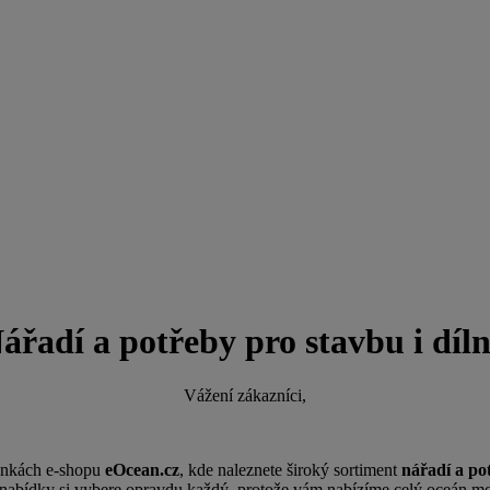
N
ářadí a potřeby pro stavbu i díl
Vážení zákazníci,
ránkách e-shopu
eOcean.cz
, kde naleznete široký sortiment
nářadí a po
 nabídky si vybere opravdu každý, protože vám nabízíme celý oceán mo