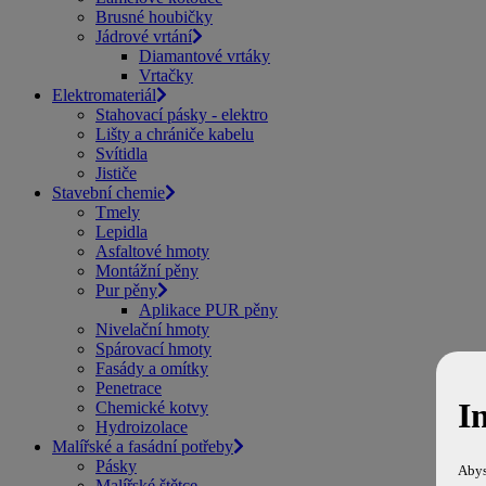
Brusné houbičky
Jádrové vrtání
Diamantové vrtáky
Vrtačky
Elektromateriál
Stahovací pásky - elektro
Lišty a chrániče kabelu
Svítidla
Jističe
Stavební chemie
Tmely
Lepidla
Asfaltové hmoty
Montážní pěny
Pur pěny
Aplikace PUR pěny
Nivelační hmoty
Spárovací hmoty
Fasády a omítky
Penetrace
I
Chemické kotvy
Hydroizolace
Malířské a fasádní potřeby
Pásky
Abys
Malířské štětce