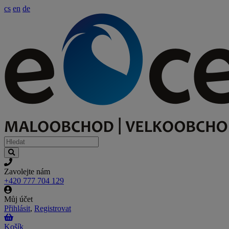
cs
en
de
Zavolejte nám
+420 777 704 129
Můj účet
Přihlásit
,
Registrovat
Košík