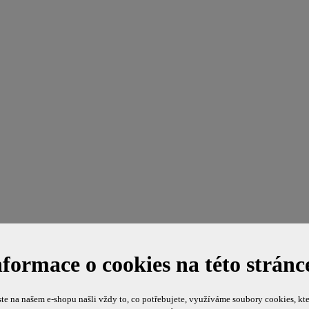
nformace o cookies na této stránc
te na našem e-shopu našli vždy to, co potřebujete, využíváme soubory cookies, kte