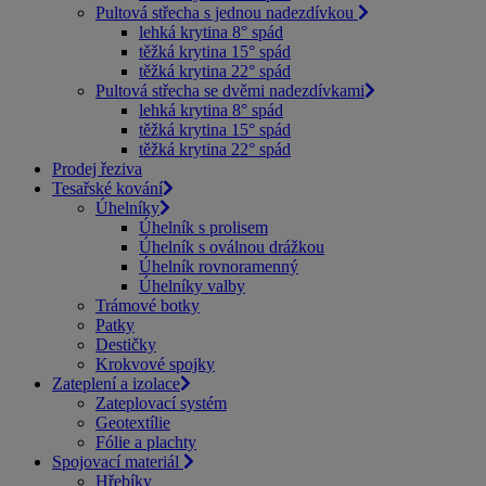
Pultová střecha s jednou nadezdívkou
lehká krytina 8° spád
těžká krytina 15° spád
těžká krytina 22° spád
Pultová střecha se dvěmi nadezdívkami
lehká krytina 8° spád
těžká krytina 15° spád
těžká krytina 22° spád
Prodej řeziva
Tesařské kování
Úhelníky
Úhelník s prolisem
Úhelník s oválnou drážkou
Úhelník rovnoramenný
Úhelníky valby
Trámové botky
Patky
Destičky
Krokvové spojky
Zateplení a izolace
Zateplovací systém
Geotextílie
Fólie a plachty
Spojovací materiál
Hřebíky