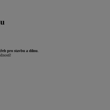
nu
třeb pro stavbu a dílnu
.
žností!