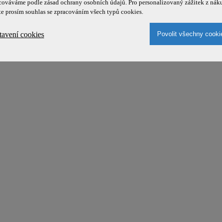
cováváme podle zásad ochrany osobních údajů. Pro personalizovaný zážitek z nák
te prosím souhlas se zpracováním všech typů cookies.
tavení cookies