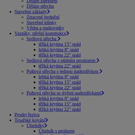
Dělám zateplení
Dělám střechu
Stavební základy
Ztracené bednění
Stavební klínky
Vědra a maltovníky
Vazníky, střešní konstrukce
Sedlová střecha
těžká krytina 15° spád
lehká krytina 8° spád
těžká krytina 22° spád
Sedlová střecha s půdním prostorem
těžká krytina 22° spád
Pultová střecha s jednou nadezdívkou
lehká krytina 8° spád
těžká krytina 15° spád
těžká krytina 22° spád
Pultová střecha se dvěmi nadezdívkami
lehká krytina 8° spád
těžká krytina 15° spád
těžká krytina 22° spád
Prodej řeziva
Tesařské kování
Úhelníky
Úhelník s prolisem