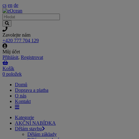
cs
en
de
Zavolejte nám
+420 777 704 129
Můj účet
Přihlásit
,
Registrovat
Košík
0 položek
Domů
Doprava a platba
O nás
Kontakt
Kategorie
AKČNÍ NABÍDKA
Dělám stavbu
Dělám základy