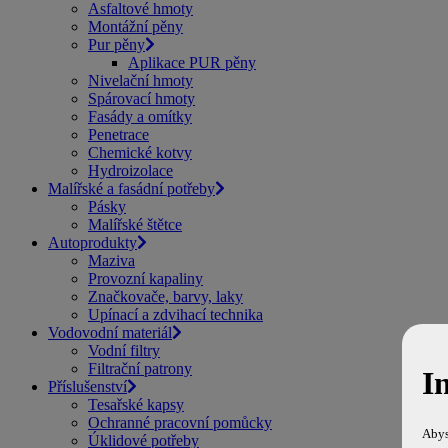
Asfaltové hmoty
Montážní pěny
Pur pěny
Aplikace PUR pěny
Nivelační hmoty
Spárovací hmoty
Fasády a omítky
Penetrace
Chemické kotvy
Hydroizolace
Malířské a fasádní potřeby
Pásky
Malířské štětce
Autoprodukty
Maziva
Provozní kapaliny
Značkovače, barvy, laky
Upínací a zdvihací technika
Vodovodní materiál
Vodní filtry
Filtrační patrony
I
Příslušenství
Tesařské kapsy
Ochranné pracovní pomůcky
Abys
Úklidové potřeby