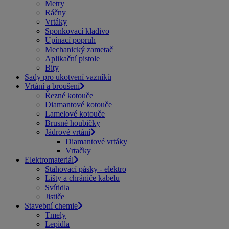
Metry
Ráčny
Vrtáky
Sponkovací kladivo
Upínací popruh
Mechanický zametač
Aplikační pistole
Bity
Sady pro ukotvení vazníků
Vrtání a broušení
Řezné kotouče
Diamantové kotouče
Lamelové kotouče
Brusné houbičky
Jádrové vrtání
Diamantové vrtáky
Vrtačky
Elektromateriál
Stahovací pásky - elektro
Lišty a chrániče kabelu
Svítidla
Jističe
Stavební chemie
Tmely
Lepidla