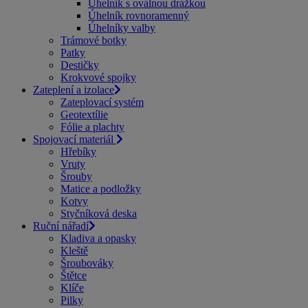
Úhelník s oválnou drážkou
Úhelník rovnoramenný
Úhelníky valby
Trámové botky
Patky
Destičky
Krokvové spojky
Zateplení a izolace
Zateplovací systém
Geotextílie
Fólie a plachty
Spojovací materiál
Hřebíky
Vruty
Šrouby
Matice a podložky
Kotvy
Styčníková deska
Ruční nářadí
Kladiva a opasky
Kleště
Šroubováky
Štětce
Klíče
Pilky