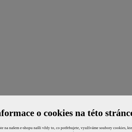
nformace o cookies na této stránc
te na našem e-shopu našli vždy to, co potřebujete, využíváme soubory cookies, kte