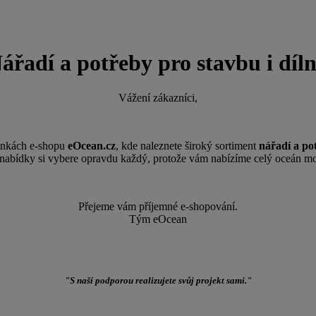
N
ářadí a potřeby pro stavbu i díl
Vážení zákazníci,
ránkách e-shopu
eOcean.cz
, kde naleznete široký sortiment
nářadí a po
 nabídky si vybere opravdu každý, protože vám nabízíme celý oceán mo
Přejeme vám příjemné e-shopování.
Tým eOcean
"S naší podporou realizujete svůj projekt sami."