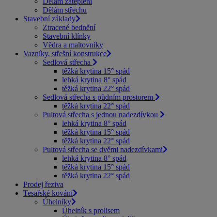
Dělám zateplení
Dělám střechu
Stavební základy
Ztracené bednění
Stavební klínky
Vědra a maltovníky
Vazníky, střešní konstrukce
Sedlová střecha
těžká krytina 15° spád
lehká krytina 8° spád
těžká krytina 22° spád
Sedlová střecha s půdním prostorem
těžká krytina 22° spád
Pultová střecha s jednou nadezdívkou
lehká krytina 8° spád
těžká krytina 15° spád
těžká krytina 22° spád
Pultová střecha se dvěmi nadezdívkami
lehká krytina 8° spád
těžká krytina 15° spád
těžká krytina 22° spád
Prodej řeziva
Tesařské kování
Úhelníky
Úhelník s prolisem