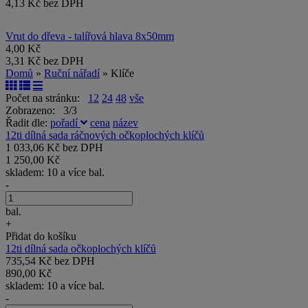
4,13 Kč bez DPH
Vrut do dřeva - talířová hlava 8x50mm
4,00 Kč
3,31 Kč bez DPH
Domů
»
Ruční nářadí
» Klíče
Počet na stránku:
12
24
48
vše
Zobrazeno: 3/3
Řadit dle:
pořadí
cena
název
12ti dílná sada ráčnových očkoplochých klíčů
1 033,06 Kč bez DPH
1 250,00 Kč
skladem: 10 a více bal.
-
bal.
+
Přidat do košíku
12ti dílná sada očkoplochých klíčů
735,54 Kč bez DPH
890,00 Kč
skladem: 10 a více bal.
-