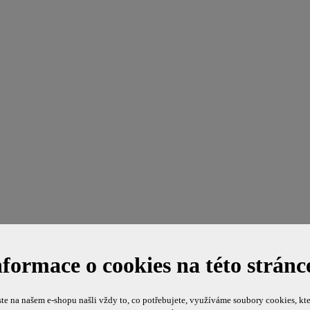
nformace o cookies na této stránc
te na našem e-shopu našli vždy to, co potřebujete, využíváme soubory cookies, kte