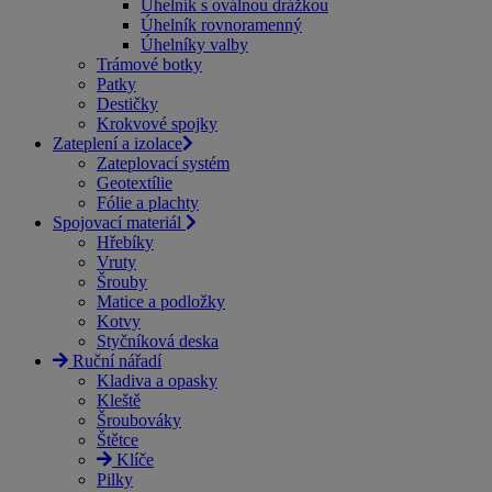
Úhelník s oválnou drážkou
Úhelník rovnoramenný
Úhelníky valby
Trámové botky
Patky
Destičky
Krokvové spojky
Zateplení a izolace
Zateplovací systém
Geotextílie
Fólie a plachty
Spojovací materiál
Hřebíky
Vruty
Šrouby
Matice a podložky
Kotvy
Styčníková deska
Ruční nářadí
Kladiva a opasky
Kleště
Šroubováky
Štětce
Klíče
Pilky