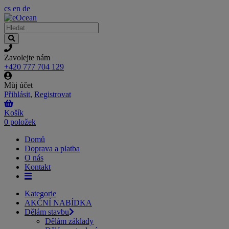
cs
en
de
Zavolejte nám
+420 777 704 129
Můj účet
Přihlásit
,
Registrovat
Košík
0 položek
Domů
Doprava a platba
O nás
Kontakt
Kategorie
AKČNÍ NABÍDKA
Dělám stavbu
Dělám základy