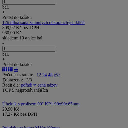
bal.
+
Přidat do košíku
12ti dílná sada zahnutých očkoplochých klíčů
809,92 Kč bez DPH
980,00 Kč
skladem: 10 a více bal.
-
bal.
+
Přidat do košíku
Počet na stránku:
12
24
48
vše
Zobrazeno: 3/3
Řadit dle:
pořadí
cena
název
TOP 5 nejprodávanějších
Úhelník s prolisem 90° KP1 90x90x65mm
20,90 Kč
17,27 Kč bez DPH
Průvlaková kotva M10x100mm