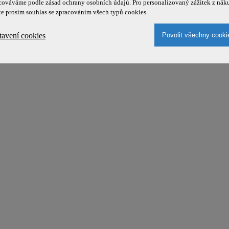
cováváme podle zásad ochrany osobních údajů. Pro personalizovaný zážitek z nák
te prosím souhlas se zpracováním všech typů cookies.
tavení cookies