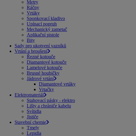
Metry
Ráčny
Vrtáky
Sponkovací kladivo
Upínací popruh
Mechanický zametač
Aplikační pistole
Bity
Sady pro ukotvení vazníků
Vrtání a broušení
Řezné kotouče
Diamantové kotouče
Lamelové kotouče
Brusné houbičky
Jádrové vrtání
Diamantové vrtáky
Vrtačky
Elektromateriál
Stahovací pásky - elektro
Lišty a chrániče kabelu
Svítidla
Jističe
Stavební chemie
Tmely
Lepidla