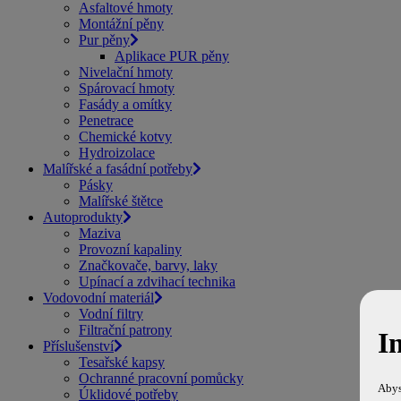
Asfaltové hmoty
Montážní pěny
Pur pěny
Aplikace PUR pěny
Nivelační hmoty
Spárovací hmoty
Fasády a omítky
Penetrace
Chemické kotvy
Hydroizolace
Malířské a fasádní potřeby
Pásky
Malířské štětce
Autoprodukty
Maziva
Provozní kapaliny
Značkovače, barvy, laky
Upínací a zdvihací technika
Vodovodní materiál
Vodní filtry
Filtrační patrony
I
Příslušenství
Tesařské kapsy
Ochranné pracovní pomůcky
Abys
Úklidové potřeby