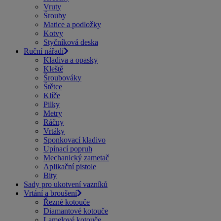
Vruty
Šrouby
Matice a podložky
Kotvy
Styčníková deska
Ruční nářadí
Kladiva a opasky
Kleště
Šroubováky
Štětce
Klíče
Pilky
Metry
Ráčny
Vrtáky
Sponkovací kladivo
Upínací popruh
Mechanický zametač
Aplikační pistole
Bity
Sady pro ukotvení vazníků
Vrtání a broušení
Řezné kotouče
Diamantové kotouče
Lamelové kotouče