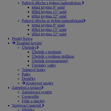
Pultová střecha s jednou nadezdívkou
lehká krytina 8° spád
těžká krytina 15° spád
těžká krytina 22° spád
Pultová střecha se dvěmi nadezdívkami
lehká krytina 8° spád
těžká krytina 15° spád
těžká krytina 22° spád
Prodej řeziva
Tesařské kování
Úhelníky
Úhelník s prolisem
Úhelník s oválnou drážkou
Úhelník rovnoramenný
Úhelníky valby
Trámové botky
Patky
Destičky
Krokvové spojky
Zateplení a izolace
Zateplovací systém
Geotextílie
Fólie a plachty
Spojovací materiál
Hřebíky