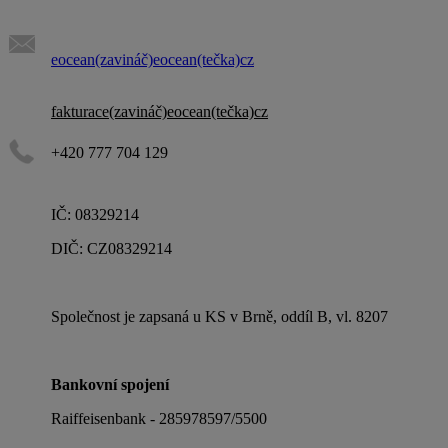
eocean(zavináč)eocean(tečka)cz
fakturace(zavináč)eocean(tečka)cz
+420 777 704 129
IČ: 08329214
DIČ: CZ08329214
Společnost je zapsaná u KS v Brně, oddíl B, vl. 8207
Bankovní spojení
Raiffeisenbank - 285978597/5500