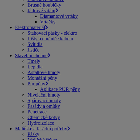
Brusné houbičky
Jádrové vrtání
Diamantové vrtáky
Vrtačky
Elektromateriál
Stahovací pásky - elektro
Lišty a chrániče kabelu
Svítidla
Jističe
Stavební chemie
Tmely
Lepidla
Asfaltové hmoty
Montážní pěny
Pur pěny
Aplikace PUR pěny
Nivelační hmoty
Spárovací hmoty
Fasády a omítky
Penetrace
Chemické kotvy
Hydroizolace
Malířské a fasádní potřeby
Pásky
Malířské štětce