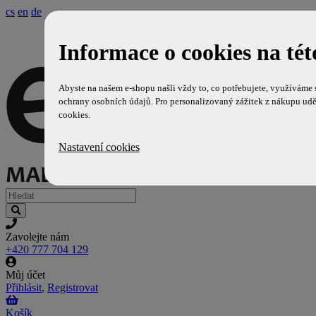
cs
en
de
Informace o cookies na tét
Abyste na našem e-shopu našli vždy to, co potřebujete, využíváme
ochrany osobních údajů. Pro personalizovaný zážitek z nákupu udě
cookies.
Nastavení cookies
Zavolejte nám
+420 777 704 129
Můj účet
Přihlásit
,
Registrovat
Košík