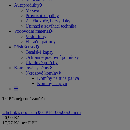
Autoprodukty
Maziva
Provozní kapaliny
Značkovače, barvy, laky
Upínací a zdvihací technika
Vodovodní materiál
Vodní filtry
Filtrační patrony
Příslušenství
Tesařské kapsy
Ochranné pracovní pomůcky
Úklidové potřeby
Komínové systémy
Nerezové komíny
Komíny na tuhá paliva
Komíny na plyn
TOP 5 nejprodávanějších
Úhelník s prolisem 90° KP1 90x90x65mm
20,90 Kč
17,27 Kč bez DPH