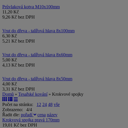
Průvlaková kotva M10x100mm
11,20 Kč
9,26 Kč bez DPH
Vrut do dřeva - talířová hlava 8x100mm
6,30 Kč
5,21 Kč bez DPH
Vrut do dřeva - talířová hlava 8x60mm
5,00 Kč
4,13 Kč bez DPH
Vrut do dřeva - talířová hlava 8x50mm
4,00 Kč
3,31 Kč bez DPH
Domů
»
Tesařské kování
» Krokvové spojky
Počet na stránku:
12
24
48
vše
Zobrazeno: 4/4
Řadit dle:
pořadí
cena
název
Krokvová spojka pravá 170mm
19,01 Kč bez DPH