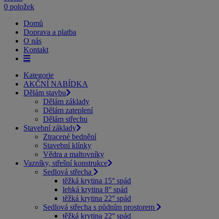
0 položek
Domů
Doprava a platba
O nás
Kontakt
Kategorie
AKČNÍ NABÍDKA
Dělám stavbu
Dělám základy
Dělám zateplení
Dělám střechu
Stavební základy
Ztracené bednění
Stavební klínky
Vědra a maltovníky
Vazníky, střešní konstrukce
Sedlová střecha
těžká krytina 15° spád
lehká krytina 8° spád
těžká krytina 22° spád
Sedlová střecha s půdním prostorem
těžká krytina 22° spád