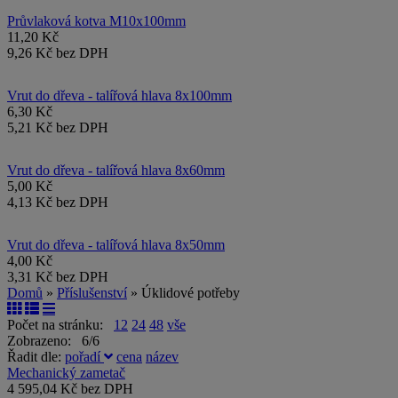
Průvlaková kotva M10x100mm
11,20 Kč
9,26 Kč bez DPH
Vrut do dřeva - talířová hlava 8x100mm
6,30 Kč
5,21 Kč bez DPH
Vrut do dřeva - talířová hlava 8x60mm
5,00 Kč
4,13 Kč bez DPH
Vrut do dřeva - talířová hlava 8x50mm
4,00 Kč
3,31 Kč bez DPH
Domů
»
Příslušenství
» Úklidové potřeby
Počet na stránku:
12
24
48
vše
Zobrazeno: 6/6
Řadit dle:
pořadí
cena
název
Mechanický zametač
4 595,04 Kč bez DPH