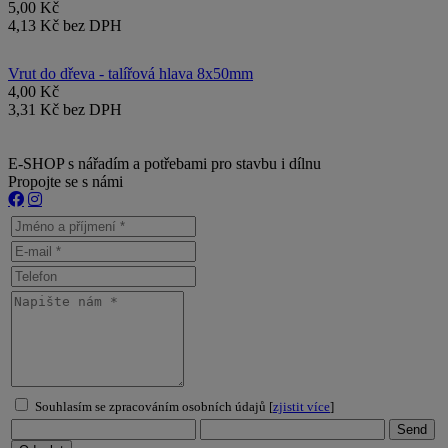
5,00 Kč
4,13 Kč bez DPH
Vrut do dřeva - talířová hlava 8x50mm
4,00 Kč
3,31 Kč bez DPH
E-SHOP s nářadím a potřebami pro stavbu i dílnu
Propojte se s námi
Souhlasím se zpracováním osobních údajů [
zjistit více
]