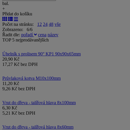
bal.
+
Přidat do košíku
Počet na stránku:
12
24
48
vše
Zobrazeno: 6/6
Řadit dle:
pořadí
cena
název
TOP 5 nejprodávanějších
Úhelník s prolisem 90° KP1 90x90x65mm
20,90 Kč
17,27 Kč bez DPH
Průvlaková kotva M10x100mm
11,20 Kč
9,26 Kč bez DPH
Vrut do dřeva - talířová hlava 8x100mm
6,30 Kč
5,21 Kč bez DPH
Vrut do dřeva - talířová hlava 8x60mm