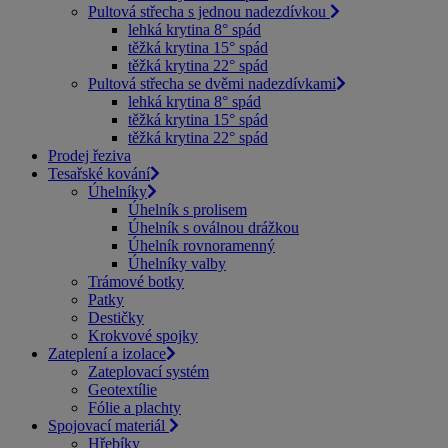
Pultová střecha s jednou nadezdívkou
lehká krytina 8° spád
těžká krytina 15° spád
těžká krytina 22° spád
Pultová střecha se dvěmi nadezdívkami
lehká krytina 8° spád
těžká krytina 15° spád
těžká krytina 22° spád
Prodej řeziva
Tesařské kování
Úhelníky
Úhelník s prolisem
Úhelník s oválnou drážkou
Úhelník rovnoramenný
Úhelníky valby
Trámové botky
Patky
Destičky
Krokvové spojky
Zateplení a izolace
Zateplovací systém
Geotextílie
Fólie a plachty
Spojovací materiál
Hřebíky