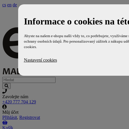
cs
en
de
Informace o cookies na tét
Abyste na našem e-shopu našli vždy to, co potřebujete, využíváme
ochrany osobních údajů. Pro personalizovaný zážitek z nákupu udě
cookies.
Nastavení cookies
Zavolejte nám
+420 777 704 129
Můj účet
Přihlásit
,
Registrovat
Košík