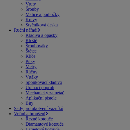
Vruty
Šrouby
Matice a podložky
Kotvy
Styčníková deska
Ruční nářadí
Kladiva a opasky
Kleště
Šroubováky
Štětce
Klíče
Pilky
Metry
Ráčny
Vrtáky
Sponkovací kladivo
Upínací popruh
Mechanický zametač
Aplikační pistole
Bity
Sady pro ukotvení vazníků
Vrtání a broušení
Řezné kotouče
Diamantové kotouče
Lamelové kotouče