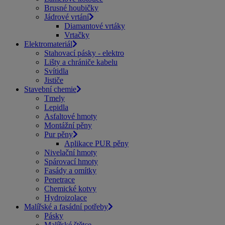
Brusné houbičky
Jádrové vrtání
Diamantové vrtáky
Vrtačky
Elektromateriál
Stahovací pásky - elektro
Lišty a chrániče kabelu
Svítidla
Jističe
Stavební chemie
Tmely
Lepidla
Asfaltové hmoty
Montážní pěny
Pur pěny
Aplikace PUR pěny
Nivelační hmoty
Spárovací hmoty
Fasády a omítky
Penetrace
Chemické kotvy
Hydroizolace
Malířské a fasádní potřeby
Pásky
Malířské štětce