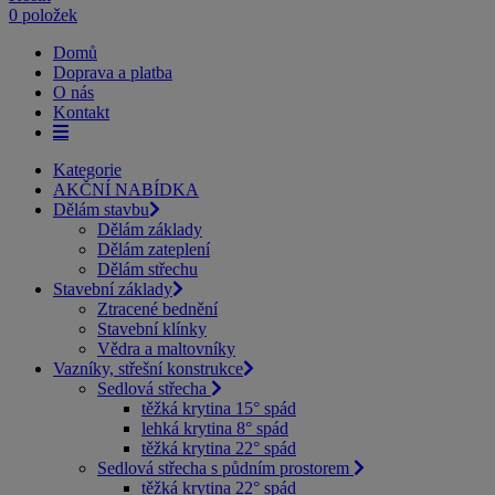
0 položek
Domů
Doprava a platba
O nás
Kontakt
Kategorie
AKČNÍ NABÍDKA
Dělám stavbu
Dělám základy
Dělám zateplení
Dělám střechu
Stavební základy
Ztracené bednění
Stavební klínky
Vědra a maltovníky
Vazníky, střešní konstrukce
Sedlová střecha
těžká krytina 15° spád
lehká krytina 8° spád
těžká krytina 22° spád
Sedlová střecha s půdním prostorem
těžká krytina 22° spád