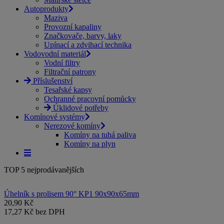
Autoprodukty
Maziva
Provozní kapaliny
Značkovače, barvy, laky
Upínací a zdvihací technika
Vodovodní materiál
Vodní filtry
Filtrační patrony
Příslušenství
Tesařské kapsy
Ochranné pracovní pomůcky
Úklidové potřeby
Komínové systémy
Nerezové komíny
Komíny na tuhá paliva
Komíny na plyn
TOP 5 nejprodávanějších
Úhelník s prolisem 90° KP1 90x90x65mm
20,90 Kč
17,27 Kč bez DPH