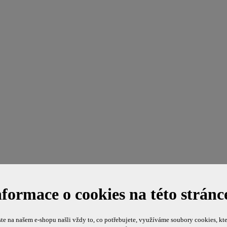
nformace o cookies na této stránc
te na našem e-shopu našli vždy to, co potřebujete, využíváme soubory cookies, kte