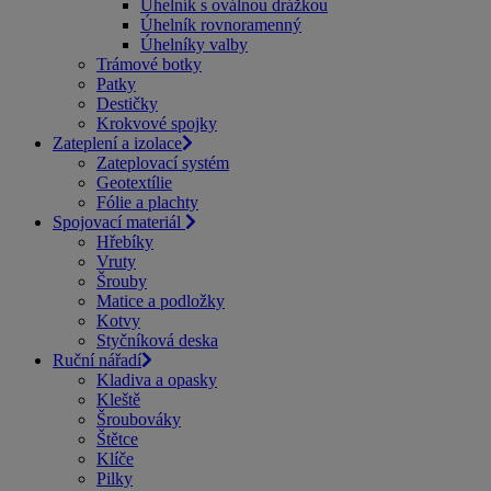
Úhelník s oválnou drážkou
Úhelník rovnoramenný
Úhelníky valby
Trámové botky
Patky
Destičky
Krokvové spojky
Zateplení a izolace
Zateplovací systém
Geotextílie
Fólie a plachty
Spojovací materiál
Hřebíky
Vruty
Šrouby
Matice a podložky
Kotvy
Styčníková deska
Ruční nářadí
Kladiva a opasky
Kleště
Šroubováky
Štětce
Klíče
Pilky