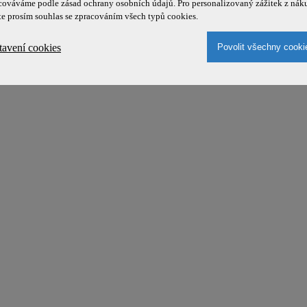
cováváme podle zásad ochrany osobních údajů. Pro personalizovaný zážitek z nák
te prosím souhlas se zpracováním všech typů cookies.
tavení cookies