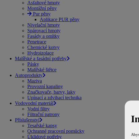
Asfaltové hmoty
Montážní pěny
Pur pěny
Aplikace PUR pěny
Nivelační hmoty
Spárovací hmoty
Fasády a omítky
Penetrace
Chemické kotvy
Hydroizolace
Malířské a fasádní potřeby
Pásky
Malířské štětce
Autoprodukty
Maziva
Provozní kapaliny
Značkovače, barvy, laky
Upínací a zdvihací technika
Vodovodní materiál
Vodní filtry
Filtrační patrony
I
Příslušenství
Tesařské kapsy
Ochranné pracovní pomůcky
Abys
Úklidové potřeby