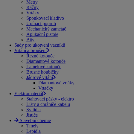
Metry
Ráčny
Vrtáky
Sponkovací kladivo
Upínací popruh
Mechanický zametač
Aplikační pistole
Bity
Sady pro ukotvení vazníků
Vrtání a broušení
Řezné kotouče
Diamantové kotouče
Lamelové kotouče
Brusné houbičky
Jádrové vrtání
Diamantové vrtáky
Vrtačky
Elektromateriál
Stahovací pásky - elektro
Lišty a chrániče kabelu
Svítidla
Jističe
Stavební chemie
Tmely
Lepidla