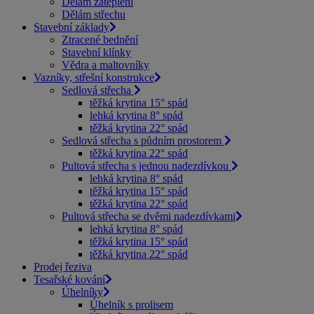
Dělám zateplení
Dělám střechu
Stavební základy
Ztracené bednění
Stavební klínky
Vědra a maltovníky
Vazníky, střešní konstrukce
Sedlová střecha
těžká krytina 15° spád
lehká krytina 8° spád
těžká krytina 22° spád
Sedlová střecha s půdním prostorem
těžká krytina 22° spád
Pultová střecha s jednou nadezdívkou
lehká krytina 8° spád
těžká krytina 15° spád
těžká krytina 22° spád
Pultová střecha se dvěmi nadezdívkami
lehká krytina 8° spád
těžká krytina 15° spád
těžká krytina 22° spád
Prodej řeziva
Tesařské kování
Úhelníky
Úhelník s prolisem