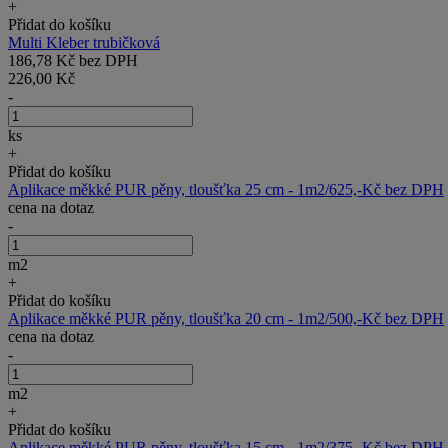
+
Přidat do košíku
Multi Kleber trubičková
186,78 Kč bez DPH
226,00 Kč
-
ks
+
Přidat do košíku
Aplikace měkké PUR pěny, tloušťka 25 cm - 1m2/625,-Kč bez DPH
cena na dotaz
-
m2
+
Přidat do košíku
Aplikace měkké PUR pěny, tloušťka 20 cm - 1m2/500,-Kč bez DPH
cena na dotaz
-
m2
+
Přidat do košíku
Aplikace měkké PUR pěny, tloušťka 15 cm - 1m2/375,-Kč bez DPH