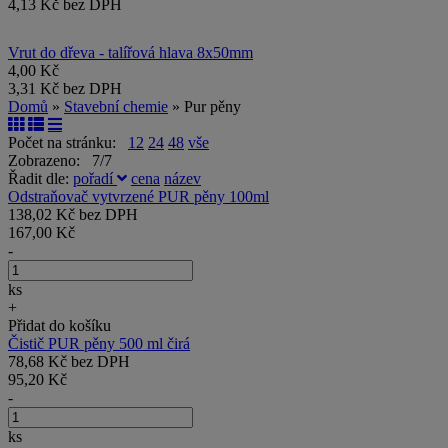
4,13 Kč bez DPH
Vrut do dřeva - talířová hlava 8x50mm
4,00 Kč
3,31 Kč bez DPH
Domů
»
Stavební chemie
» Pur pěny
Počet na stránku:
12
24
48
vše
Zobrazeno: 7/7
Řadit dle:
pořadí
cena
název
Odstraňovač vytvrzené PUR pěny 100ml
138,02 Kč bez DPH
167,00 Kč
-
ks
+
Přidat do košíku
Čistič PUR pěny 500 ml čirá
78,68 Kč bez DPH
95,20 Kč
-
ks