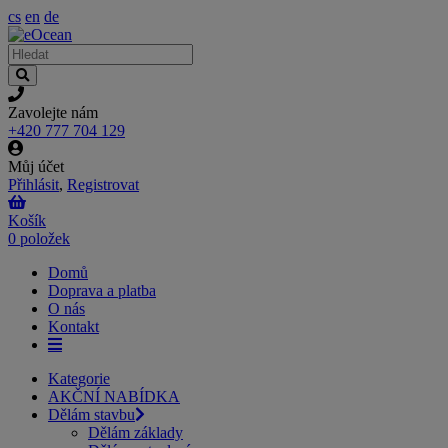
cs
en
de
Zavolejte nám
+420 777 704 129
Můj účet
Přihlásit
,
Registrovat
Košík
0 položek
Domů
Doprava a platba
O nás
Kontakt
Kategorie
AKČNÍ NABÍDKA
Dělám stavbu
Dělám základy