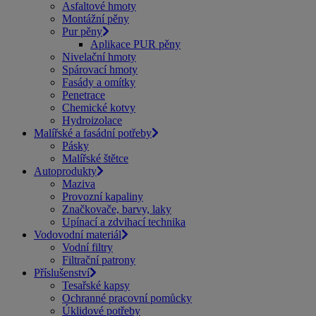
Asfaltové hmoty
Montážní pěny
Pur pěny
Aplikace PUR pěny
Nivelační hmoty
Spárovací hmoty
Fasády a omítky
Penetrace
Chemické kotvy
Hydroizolace
Malířské a fasádní potřeby
Pásky
Malířské štětce
Autoprodukty
Maziva
Provozní kapaliny
Značkovače, barvy, laky
Upínací a zdvihací technika
Vodovodní materiál
Vodní filtry
Filtrační patrony
Příslušenství
Tesařské kapsy
Ochranné pracovní pomůcky
Úklidové potřeby