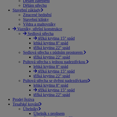
Dělám zateplení
Dělám střechu
Stavební základy
Ztracené bednění
Stavební klínky
Vědra a maltovníky
Vazníky, střešní konstrukce
Sedlová střecha
těžká krytina 15° spád
lehká krytina 8° spád
těžká krytina 22° spád
Sedlová střecha s půdním prostorem
těžká krytina 22° spád
Pultová střecha s jednou nadezdívkou
lehká krytina 8° spád
těžká krytina 15° spád
těžká krytina 22° spád
Pultová střecha se dvěmi nadezdívkami
lehká krytina 8° spád
těžká krytina 15° spád
těžká krytina 22° spád
Prodej řeziva
Tesařské kování
Úhelníky
Úhelník s prolisem