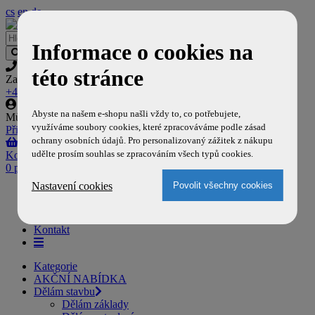
cs
en
de
Informace o cookies na
této stránce
Zavolejte nám
+420 777 704 129
Abyste na našem e-shopu našli vždy to, co potřebujete,
Můj účet
využíváme soubory cookies, které zpracováváme podle zásad
Přihlásit
,
Registrovat
ochrany osobních údajů. Pro personalizovaný zážitek z nákupu
udělte prosím souhlas se zpracováním všech typů cookies.
Košík
0 položek
Nastavení cookies
Domů
Doprava a platba
O nás
Kontakt
Kategorie
AKČNÍ NABÍDKA
Dělám stavbu
Dělám základy