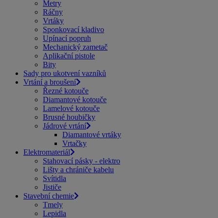
Metry
Ráčny
Vrtáky
Sponkovací kladivo
Upínací popruh
Mechanický zametač
Aplikační pistole
Bity
Sady pro ukotvení vazníků
Vrtání a broušení
Řezné kotouče
Diamantové kotouče
Lamelové kotouče
Brusné houbičky
Jádrové vrtání
Diamantové vrtáky
Vrtačky
Elektromateriál
Stahovací pásky - elektro
Lišty a chrániče kabelu
Svítidla
Jističe
Stavební chemie
Tmely
Lepidla