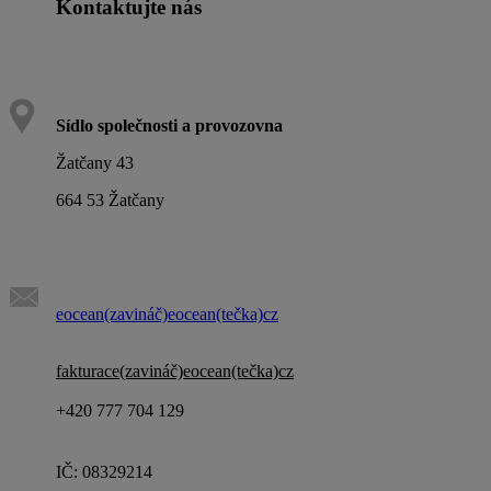
Kontaktujte nás
Sídlo společnosti a provozovna
Žatčany 43
664 53 Žatčany
eocean(zavináč)eocean(tečka)cz
fakturace(zavináč)eocean(tečka)cz
+420 777 704 129
IČ: 08329214