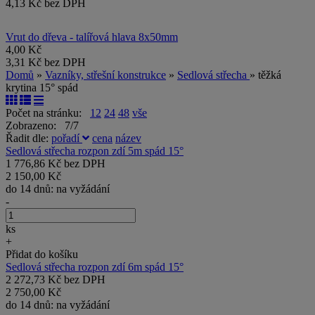
4,13 Kč bez DPH
Vrut do dřeva - talířová hlava 8x50mm
4,00 Kč
3,31 Kč bez DPH
Domů
»
Vazníky, střešní konstrukce
»
Sedlová střecha
» těžká
krytina 15° spád
Počet na stránku:
12
24
48
vše
Zobrazeno: 7/7
Řadit dle:
pořadí
cena
název
Sedlová střecha rozpon zdí 5m spád 15°
1 776,86 Kč bez DPH
2 150,00 Kč
do 14 dnů: na vyžádání
-
ks
+
Přidat do košíku
Sedlová střecha rozpon zdí 6m spád 15°
2 272,73 Kč bez DPH
2 750,00 Kč
do 14 dnů: na vyžádání