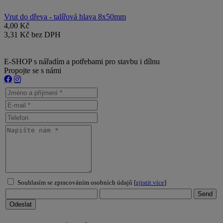
Vrut do dřeva - talířová hlava 8x50mm
4,00 Kč
3,31 Kč bez DPH
E-SHOP s nářadím a potřebami pro stavbu i dílnu
Propojte se s námi
Souhlasím se zpracováním osobních údajů [
zjistit více
]