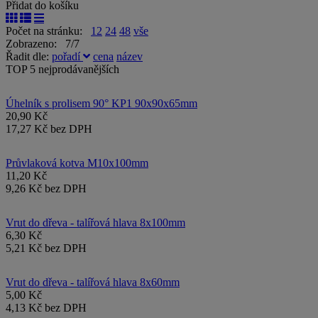
Přidat do košíku
Počet na stránku:
12
24
48
vše
Zobrazeno: 7/7
Řadit dle:
pořadí
cena
název
TOP 5 nejprodávanějších
Úhelník s prolisem 90° KP1 90x90x65mm
20,90 Kč
17,27 Kč bez DPH
Průvlaková kotva M10x100mm
11,20 Kč
9,26 Kč bez DPH
Vrut do dřeva - talířová hlava 8x100mm
6,30 Kč
5,21 Kč bez DPH
Vrut do dřeva - talířová hlava 8x60mm
5,00 Kč
4,13 Kč bez DPH