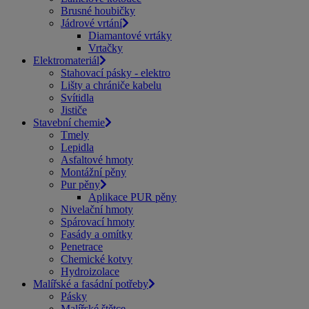
Brusné houbičky
Jádrové vrtání
Diamantové vrtáky
Vrtačky
Elektromateriál
Stahovací pásky - elektro
Lišty a chrániče kabelu
Svítidla
Jističe
Stavební chemie
Tmely
Lepidla
Asfaltové hmoty
Montážní pěny
Pur pěny
Aplikace PUR pěny
Nivelační hmoty
Spárovací hmoty
Fasády a omítky
Penetrace
Chemické kotvy
Hydroizolace
Malířské a fasádní potřeby
Pásky
Malířské štětce