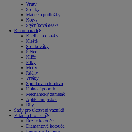
Vruty
Šrouby
Matice a podložky
Kotvy
Styčníková deska
Ruční nářadí
Kladiva a opasky
Kleště
Šroubováky
Štětce
Klíče
Pilky
Metry
Ráčny
Vrtáky
Sponkovací kladivo
Upínací popruh
Mechanický zametač
Aplikační pistole
Bity
Sady pro ukotvení vazníků
Vrtání a broušení
Řezné kotouče
Diamantové kotouče
Lamelové kotouče