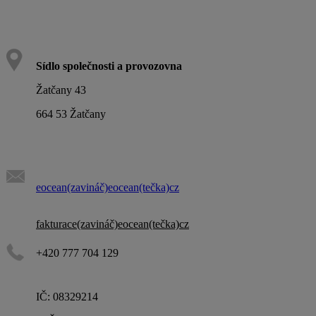
Sídlo společnosti a provozovna
Žatčany 43
664 53 Žatčany
eocean(zavináč)eocean(tečka)cz
fakturace(zavináč)eocean(tečka)cz
+420 777 704 129
IČ: 08329214