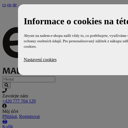
cs
en
de
Informace o cookies na tét
Abyste na našem e-shopu našli vždy to, co potřebujete, využíváme
ochrany osobních údajů. Pro personalizovaný zážitek z nákupu udě
cookies.
Nastavení cookies
Zavolejte nám
+420 777 704 129
Můj účet
Přihlásit
,
Registrovat
Košík