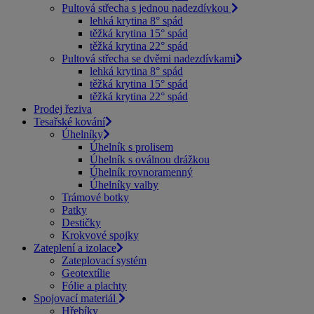
Pultová střecha s jednou nadezdívkou
lehká krytina 8° spád
těžká krytina 15° spád
těžká krytina 22° spád
Pultová střecha se dvěmi nadezdívkami
lehká krytina 8° spád
těžká krytina 15° spád
těžká krytina 22° spád
Prodej řeziva
Tesařské kování
Úhelníky
Úhelník s prolisem
Úhelník s oválnou drážkou
Úhelník rovnoramenný
Úhelníky valby
Trámové botky
Patky
Destičky
Krokvové spojky
Zateplení a izolace
Zateplovací systém
Geotextílie
Fólie a plachty
Spojovací materiál
Hřebíky