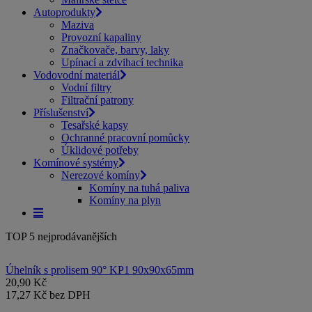
Autoprodukty
Maziva
Provozní kapaliny
Značkovače, barvy, laky
Upínací a zdvihací technika
Vodovodní materiál
Vodní filtry
Filtrační patrony
Příslušenství
Tesařské kapsy
Ochranné pracovní pomůcky
Úklidové potřeby
Komínové systémy
Nerezové komíny
Komíny na tuhá paliva
Komíny na plyn
TOP 5 nejprodávanějších
Úhelník s prolisem 90° KP1 90x90x65mm
20,90 Kč
17,27 Kč bez DPH