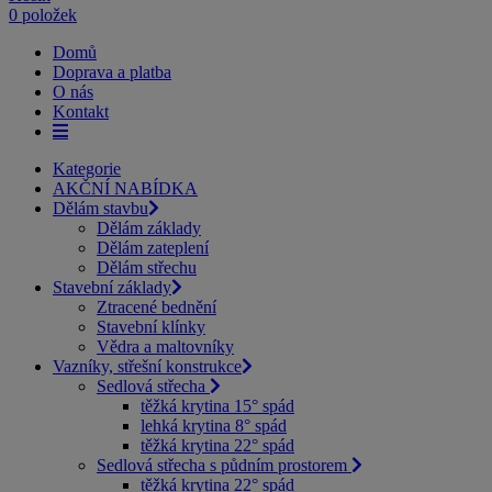
0 položek
Domů
Doprava a platba
O nás
Kontakt
Kategorie
AKČNÍ NABÍDKA
Dělám stavbu
Dělám základy
Dělám zateplení
Dělám střechu
Stavební základy
Ztracené bednění
Stavební klínky
Vědra a maltovníky
Vazníky, střešní konstrukce
Sedlová střecha
těžká krytina 15° spád
lehká krytina 8° spád
těžká krytina 22° spád
Sedlová střecha s půdním prostorem
těžká krytina 22° spád