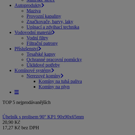
Autoprodukty
Maziva
Provozní kapaliny
Značkovače, barvy, laky
Upínací a zdvihací technika
Vodovodní materiál
Vodní filtry
Filtrační patrony
Příslušenství
Tesařské kapsy
Ochranné pracovní pomůcky
Úklidové potřeby
Komínové systémy
Nerezové komíny
Komíny na tuhá paliva
Komíny na plyn
TOP 5 nejprodávanějších
Úhelník s prolisem 90° KP1 90x90x65mm
20,90 Kč
17,27 Kč bez DPH