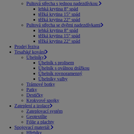
Pultová střecha s jednou nadezdívkou
lehká krytina 8° spád
těžká krytina 15° spád
těžká krytina 22° spád
Pultová střecha se dvěmi nadezdívkami
lehká krytina 8° spád
těžká krytina 15° spád
těžká krytina 22° spád
Prodej řeziva
Tesařské kování
Úhelníky
Úhelník s prolisem
Úhelník s oválnou drážkou
Úhelník rovnoramenný
Úhelníky valby
Trámové botky
Patky
Destičky
Krokvové spojky
Zateplení a izolace
Zateplovací systém
Geotextílie
Fólie a plachty
Spojovací materiál
Hřebíky