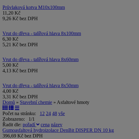
Průvlaková kotva M10x100mm
11,20 Kč
9,26 Kč bez DPH
Vrut do dřeva - talířová hlava 8x100mm
6,30 Kč
5,21 Kč bez DPH
Vrut do dřeva - talířová hlava 8x60mm
5,00 Kč
4,13 Kč bez DPH
Vrut do dřeva - talířová hlava 8x50mm
4,00 Kč
3,31 Kč bez DPH
Domů
»
Stavební chemie
» Asfaltové hmoty
Počet na stránku:
12
24
48
vše
Zobrazeno: 1/1
Řadit dle:
pořadí
cena
název
Gumoasfaltová hydroizolace DenBit DISPER DN 10 kg
396,69 Kč bez DPH