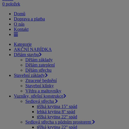
0 položek
Domů
Doprava a platba
O nás
Kontakt
Kategorie
AKČNÍ NABÍDKA
Dělám stavbu
Dělám základy
Dělám zateplení
Dělám střechu
Stavební základy
Ztracené bednění
Stavební klínky
Vědra a maltovníky
Vazníky, střešní konstrukce
Sedlová střecha
těžká krytina 15° spád
lehká krytina 8° spád
těžká krytina 22° spád
Sedlová střecha s půdním prostorem
těžká krytina 22° spád