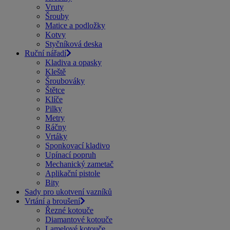
Vruty
Šrouby
Matice a podložky
Kotvy
Styčníková deska
Ruční nářadí
Kladiva a opasky
Kleště
Šroubováky
Štětce
Klíče
Pilky
Metry
Ráčny
Vrtáky
Sponkovací kladivo
Upínací popruh
Mechanický zametač
Aplikační pistole
Bity
Sady pro ukotvení vazníků
Vrtání a broušení
Řezné kotouče
Diamantové kotouče
Lamelové kotouče