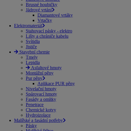
Brusné houbičky
Jádrové vrtání
Diamantové vrtáky
Vrtačky
Elektromateriál
Stahovací pásky - elektro
Lišty a chrániče kabelu
Svítidla
Jističe
Stavební chemie
Tmely
Lepidla
Asfaltové hmoty
Montážní pěny
Pur pěny
Aplikace PUR pěny
Nivelační hmoty
Spárovací hmoty
Fasády a omítky
Penetrace
Chemické kotvy
Hydroizolace
Malířské a fasádní potřeby
Pásky
Malířské štětce