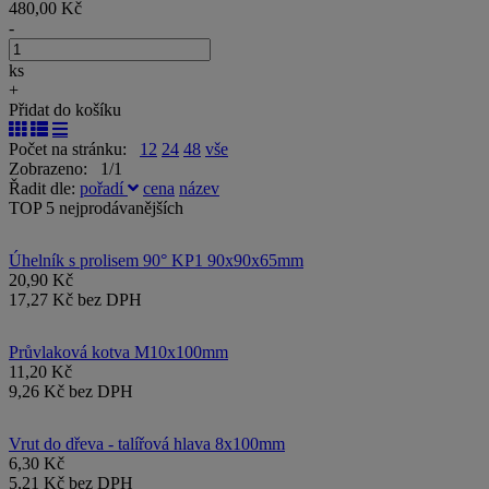
480,00 Kč
-
ks
+
Přidat do košíku
Počet na stránku:
12
24
48
vše
Zobrazeno: 1/1
Řadit dle:
pořadí
cena
název
TOP 5 nejprodávanějších
Úhelník s prolisem 90° KP1 90x90x65mm
20,90 Kč
17,27 Kč bez DPH
Průvlaková kotva M10x100mm
11,20 Kč
9,26 Kč bez DPH
Vrut do dřeva - talířová hlava 8x100mm
6,30 Kč
5,21 Kč bez DPH