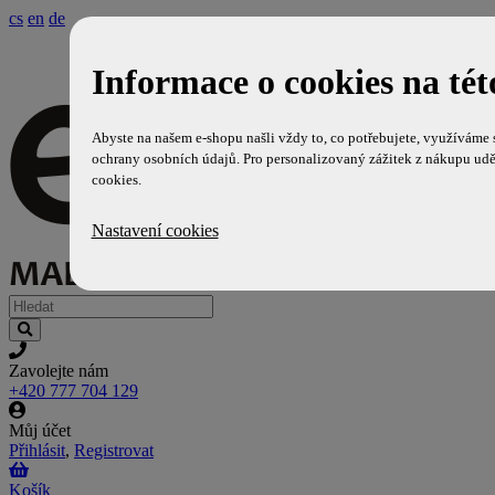
cs
en
de
Informace o cookies na tét
Abyste na našem e-shopu našli vždy to, co potřebujete, využíváme
ochrany osobních údajů. Pro personalizovaný zážitek z nákupu udě
cookies.
Nastavení cookies
Zavolejte nám
+420 777 704 129
Můj účet
Přihlásit
,
Registrovat
Košík