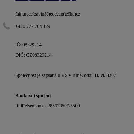
fakturace(zavináč)eocean(tečka)cz
+420 777 704 129
IČ: 08329214
DIČ: CZ08329214
Společnost je zapsaná u KS v Brně, oddíl B, vl. 8207
Bankovní spojení
Raiffeisenbank - 285978597/5500