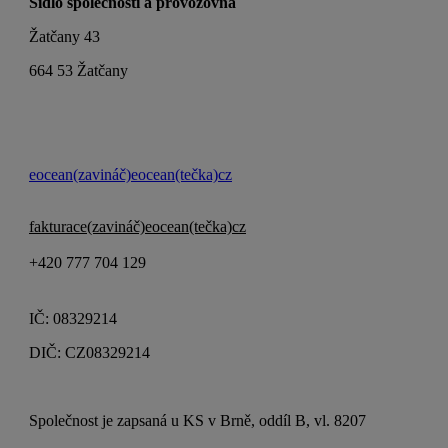
Sídlo společnosti a provozovna
Žatčany 43
664 53 Žatčany
eocean(zavináč)eocean(tečka)cz
fakturace(zavináč)eocean(tečka)cz
+420 777 704 129
IČ: 08329214
DIČ: CZ08329214
Společnost je zapsaná u KS v Brně, oddíl B, vl. 8207