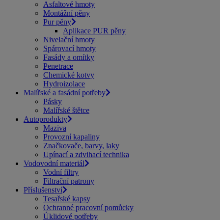
Asfaltové hmoty
Montážní pěny
Pur pěny
Aplikace PUR pěny
Nivelační hmoty
Spárovací hmoty
Fasády a omítky
Penetrace
Chemické kotvy
Hydroizolace
Malířské a fasádní potřeby
Pásky
Malířské štětce
Autoprodukty
Maziva
Provozní kapaliny
Značkovače, barvy, laky
Upínací a zdvihací technika
Vodovodní materiál
Vodní filtry
Filtrační patrony
Příslušenství
Tesařské kapsy
Ochranné pracovní pomůcky
Úklidové potřeby