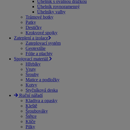
Úhelník s oválnou drážkou
Úhelník rovnoramenný
Úhelníky valby
Trámové botky
Patky
Destičky
Krokvové spojky
Zateplení a izolace
Zateplovací systém
Geotextílie
Fólie a plachty
Spojovací materiál
Hřebíky
Vruty
Šrouby
Matice a podložky
Kotvy
Styčníková deska
Ruční nářadí
Kladiva a opasky
Kleště
Šroubováky
Štětce
Klíče
Pilky