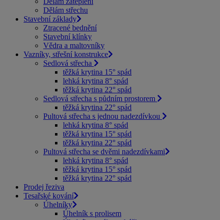
Dělám zateplení
Dělám střechu
Stavební základy
Ztracené bednění
Stavební klínky
Vědra a maltovníky
Vazníky, střešní konstrukce
Sedlová střecha
těžká krytina 15° spád
lehká krytina 8° spád
těžká krytina 22° spád
Sedlová střecha s půdním prostorem
těžká krytina 22° spád
Pultová střecha s jednou nadezdívkou
lehká krytina 8° spád
těžká krytina 15° spád
těžká krytina 22° spád
Pultová střecha se dvěmi nadezdívkami
lehká krytina 8° spád
těžká krytina 15° spád
těžká krytina 22° spád
Prodej řeziva
Tesařské kování
Úhelníky
Úhelník s prolisem