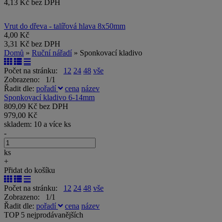
4,13 Kč bez DPH
Vrut do dřeva - talířová hlava 8x50mm
4,00 Kč
3,31 Kč bez DPH
Domů
»
Ruční nářadí
» Sponkovací kladivo
Počet na stránku:
12
24
48
vše
Zobrazeno: 1/1
Řadit dle:
pořadí
cena
název
Sponkovací kladivo 6-14mm
809,09 Kč bez DPH
979,00 Kč
skladem: 10 a více ks
-
ks
+
Přidat do košíku
Počet na stránku:
12
24
48
vše
Zobrazeno: 1/1
Řadit dle:
pořadí
cena
název
TOP 5 nejprodávanějších