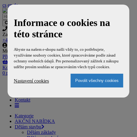
cs
en
de
Informace o cookies na
této stránce
Zavolejte nám
+420 777 704 129
Abyste na našem e-shopu našli vždy to, co potřebujete,
Můj účet
využíváme soubory cookies, které zpracováváme podle zásad
Přihlásit
,
Registrovat
ochrany osobních údajů. Pro personalizovaný zážitek z nákupu
udělte prosím souhlas se zpracováním všech typů cookies.
Košík
0 položek
Nastavení cookies
Domů
Doprava a platba
O nás
Kontakt
Kategorie
AKČNÍ NABÍDKA
Dělám stavbu
Dělám základy