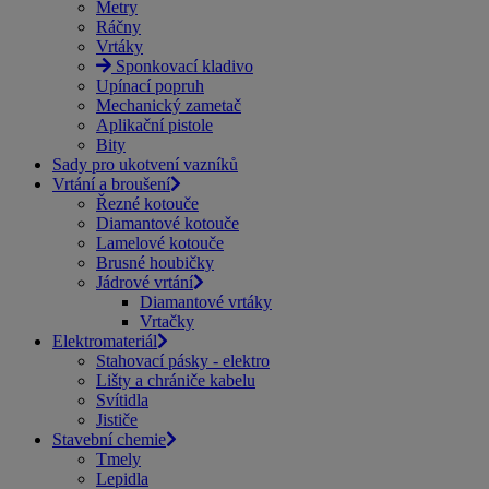
Metry
Ráčny
Vrtáky
Sponkovací kladivo
Upínací popruh
Mechanický zametač
Aplikační pistole
Bity
Sady pro ukotvení vazníků
Vrtání a broušení
Řezné kotouče
Diamantové kotouče
Lamelové kotouče
Brusné houbičky
Jádrové vrtání
Diamantové vrtáky
Vrtačky
Elektromateriál
Stahovací pásky - elektro
Lišty a chrániče kabelu
Svítidla
Jističe
Stavební chemie
Tmely
Lepidla