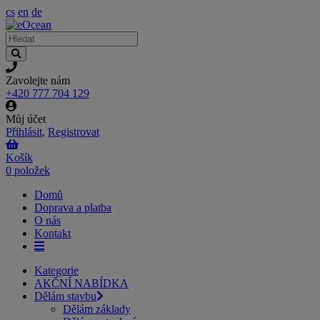
cs
en
de
Zavolejte nám
+420 777 704 129
Můj účet
Přihlásit
,
Registrovat
Košík
0 položek
Domů
Doprava a platba
O nás
Kontakt
Kategorie
AKČNÍ NABÍDKA
Dělám stavbu
Dělám základy