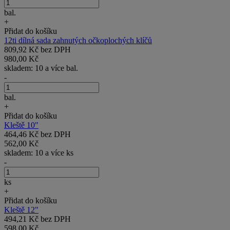
bal.
+
Přidat do košíku
12ti dílná sada zahnutých očkoplochých klíčů
809,92 Kč bez DPH
980,00 Kč
skladem: 10 a více bal.
-
bal.
+
Přidat do košíku
Kleště 10"
464,46 Kč bez DPH
562,00 Kč
skladem: 10 a více ks
-
ks
+
Přidat do košíku
Kleště 12"
494,21 Kč bez DPH
598,00 Kč