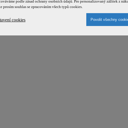
cováváme podle zásad ochrany osobních údajů. Pro personalizovaný zážitek z nák
te prosím souhlas se zpracováním všech typů cookies.
tavení cookies