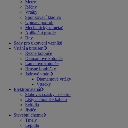
Metry
Ráčny
Vrtáky
Sponkovací kladivo
Upínací popruh
Mechanický zametač
Aplikační pistole
Bity
Sady pro ukotvení vazníků
Vrtání a broušení
Řezné kotouče
Diamantové kotouče
Lamelové kotouče
Brusné houbičky
Jádrové vrtání
Diamantové vrtáky
Vrtačky
Elektromateriál
Stahovací pásky - elektro
Lišty a chrániče kabelu
Svítidla
Jističe
Stavební chemie
Tmely
Lepidla