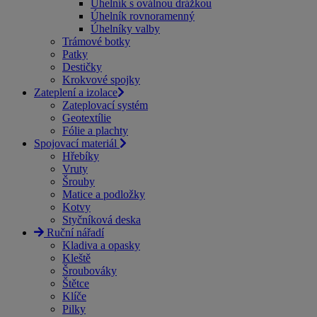
Úhelník s oválnou drážkou
Úhelník rovnoramenný
Úhelníky valby
Trámové botky
Patky
Destičky
Krokvové spojky
Zateplení a izolace
Zateplovací systém
Geotextílie
Fólie a plachty
Spojovací materiál
Hřebíky
Vruty
Šrouby
Matice a podložky
Kotvy
Styčníková deska
Ruční nářadí
Kladiva a opasky
Kleště
Šroubováky
Štětce
Klíče
Pilky