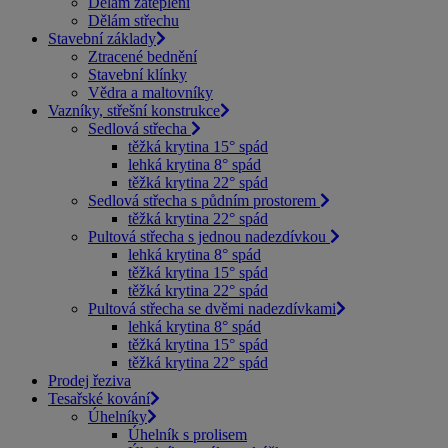
Dělám zateplení
Dělám střechu
Stavební základy
Ztracené bednění
Stavební klínky
Vědra a maltovníky
Vazníky, střešní konstrukce
Sedlová střecha
těžká krytina 15° spád
lehká krytina 8° spád
těžká krytina 22° spád
Sedlová střecha s půdním prostorem
těžká krytina 22° spád
Pultová střecha s jednou nadezdívkou
lehká krytina 8° spád
těžká krytina 15° spád
těžká krytina 22° spád
Pultová střecha se dvěmi nadezdívkami
lehká krytina 8° spád
těžká krytina 15° spád
těžká krytina 22° spád
Prodej řeziva
Tesařské kování
Úhelníky
Úhelník s prolisem