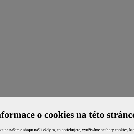
nformace o cookies na této stránc
te na našem e-shopu našli vždy to, co potřebujete, využíváme soubory cookies, kte