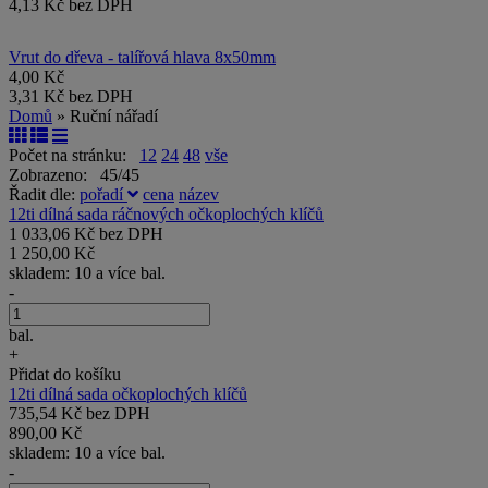
4,13 Kč bez DPH
Vrut do dřeva - talířová hlava 8x50mm
4,00 Kč
3,31 Kč bez DPH
Domů
» Ruční nářadí
Počet na stránku:
12
24
48
vše
Zobrazeno: 45/45
Řadit dle:
pořadí
cena
název
12ti dílná sada ráčnových očkoplochých klíčů
1 033,06 Kč bez DPH
1 250,00 Kč
skladem: 10 a více bal.
-
bal.
+
Přidat do košíku
12ti dílná sada očkoplochých klíčů
735,54 Kč bez DPH
890,00 Kč
skladem: 10 a více bal.
-