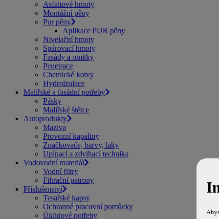
Asfaltové hmoty
Montážní pěny
Pur pěny
Aplikace PUR pěny
Nivelační hmoty
Spárovací hmoty
Fasády a omítky
Penetrace
Chemické kotvy
Hydroizolace
Malířské a fasádní potřeby
Pásky
Malířské štětce
Autoprodukty
Maziva
Provozní kapaliny
Značkovače, barvy, laky
Upínací a zdvihací technika
Vodovodní materiál
Vodní filtry
Filtrační patrony
I
Příslušenství
Tesařské kapsy
Ochranné pracovní pomůcky
Abys
Úklidové potřeby