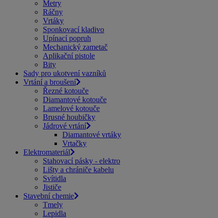
Metry
Ráčny
Vrtáky
Sponkovací kladivo
Upínací popruh
Mechanický zametač
Aplikační pistole
Bity
Sady pro ukotvení vazníků
Vrtání a broušení
Řezné kotouče
Diamantové kotouče
Lamelové kotouče
Brusné houbičky
Jádrové vrtání
Diamantové vrtáky
Vrtačky
Elektromateriál
Stahovací pásky - elektro
Lišty a chrániče kabelu
Svítidla
Jističe
Stavební chemie
Tmely
Lepidla