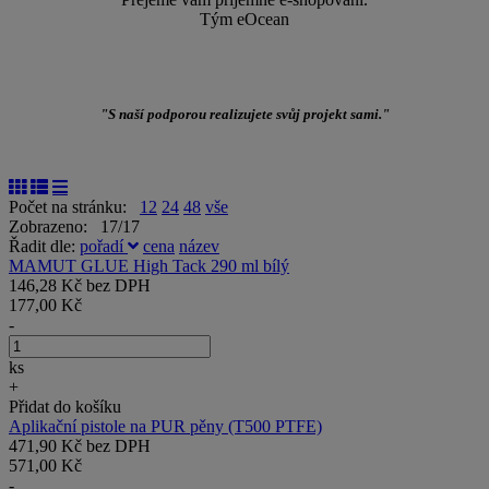
Tým eOcean
"S naší podporou realizujete svůj projekt sami."
Počet na stránku:
12
24
48
vše
Zobrazeno: 17/17
Řadit dle:
pořadí
cena
název
MAMUT GLUE High Tack 290 ml bílý
146,28 Kč bez DPH
177,00 Kč
-
ks
+
Přidat do košíku
Aplikační pistole na PUR pěny (T500 PTFE)
471,90 Kč bez DPH
571,00 Kč
-