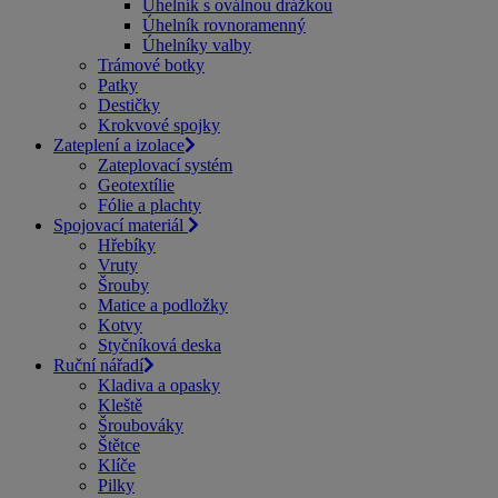
Úhelník s oválnou drážkou
Úhelník rovnoramenný
Úhelníky valby
Trámové botky
Patky
Destičky
Krokvové spojky
Zateplení a izolace
Zateplovací systém
Geotextílie
Fólie a plachty
Spojovací materiál
Hřebíky
Vruty
Šrouby
Matice a podložky
Kotvy
Styčníková deska
Ruční nářadí
Kladiva a opasky
Kleště
Šroubováky
Štětce
Klíče
Pilky