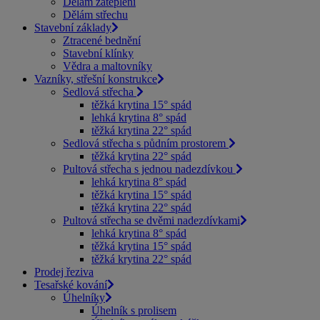
Dělám zateplení
Dělám střechu
Stavební základy
Ztracené bednění
Stavební klínky
Vědra a maltovníky
Vazníky, střešní konstrukce
Sedlová střecha
těžká krytina 15° spád
lehká krytina 8° spád
těžká krytina 22° spád
Sedlová střecha s půdním prostorem
těžká krytina 22° spád
Pultová střecha s jednou nadezdívkou
lehká krytina 8° spád
těžká krytina 15° spád
těžká krytina 22° spád
Pultová střecha se dvěmi nadezdívkami
lehká krytina 8° spád
těžká krytina 15° spád
těžká krytina 22° spád
Prodej řeziva
Tesařské kování
Úhelníky
Úhelník s prolisem