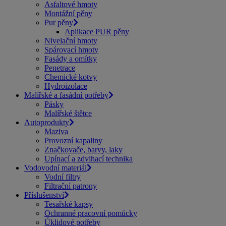
Asfaltové hmoty
Montážní pěny
Pur pěny
Aplikace PUR pěny
Nivelační hmoty
Spárovací hmoty
Fasády a omítky
Penetrace
Chemické kotvy
Hydroizolace
Malířské a fasádní potřeby
Pásky
Malířské štětce
Autoprodukty
Maziva
Provozní kapaliny
Značkovače, barvy, laky
Upínací a zdvihací technika
Vodovodní materiál
Vodní filtry
Filtrační patrony
Příslušenství
Tesařské kapsy
Ochranné pracovní pomůcky
Úklidové potřeby