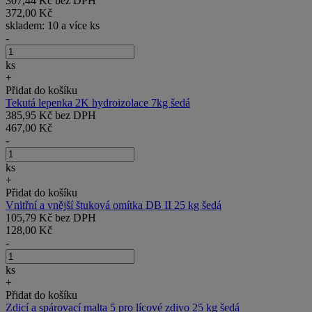
307,44 Kč bez DPH
372,00 Kč
skladem: 10 a více ks
-
ks
+
Přidat do košíku
Tekutá lepenka 2K hydroizolace 7kg šedá
385,95 Kč bez DPH
467,00 Kč
-
ks
+
Přidat do košíku
Vnitřní a vnější štuková omítka DB II 25 kg šedá
105,79 Kč bez DPH
128,00 Kč
-
ks
+
Přidat do košíku
Zdicí a spárovací malta 5 pro lícové zdivo 25 kg šedá