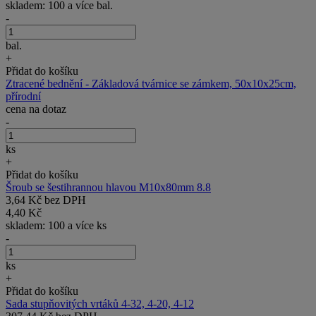
skladem: 100 a více bal.
-
bal.
+
Přidat do košíku
Ztracené bednění - Základová tvárnice se zámkem, 50x10x25cm,
přírodní
cena na dotaz
-
ks
+
Přidat do košíku
Šroub se šestihrannou hlavou M10x80mm 8.8
3,64 Kč bez DPH
4,40 Kč
skladem: 100 a více ks
-
ks
+
Přidat do košíku
Sada stupňovitých vrtáků 4-32, 4-20, 4-12