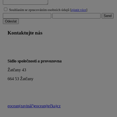
Souhlasím se zpracováním osobních údajů [
zjistit více
]
Kontaktujte nás
Sídlo společnosti a provozovna
Žatčany 43
664 53 Žatčany
eocean(zavináč)eocean(tečka)cz