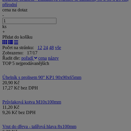
přírodní
cena na dotaz
-
ks
+
Přidat do košíku
Počet na stránku:
12
24
48
vše
Zobrazeno: 17/17
Řadit dle:
pořadí
cena
název
TOP 5 nejprodávanějších
Úhelník s prolisem 90° KP1 90x90x65mm
20,90 Kč
17,27 Kč bez DPH
Průvlaková kotva M10x100mm
11,20 Kč
9,26 Kč bez DPH
Vrut do dřeva - talířová hlava 8x100mm