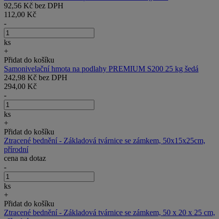
92,56 Kč bez DPH
112,00 Kč
-
ks
+
Přidat do košíku
Samonivelační hmota na podlahy PREMIUM S200 25 kg šedá
242,98 Kč bez DPH
294,00 Kč
-
ks
+
Přidat do košíku
Ztracené bednění - Základová tvárnice se zámkem, 50x15x25cm,
přírodní
cena na dotaz
-
ks
+
Přidat do košíku
Ztracené bednění - Základová tvárnice se zámkem, 50 x 20 x 25 cm,