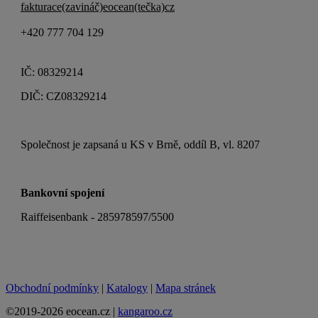
fakturace(zavináč)eocean(tečka)cz
+420 777 704 129
IČ: 08329214
DIČ: CZ08329214
Společnost je zapsaná u KS v Brně, oddíl B, vl. 8207
Bankovní spojení
Raiffeisenbank - 285978597/5500
Obchodní podmínky
|
Katalogy
|
Mapa stránek
©2019-2026 eocean.cz |
kangaroo.cz