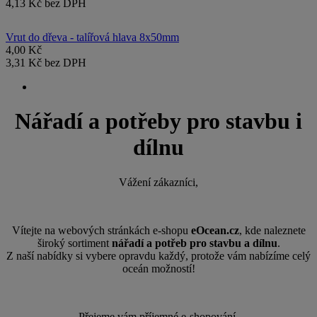
4,13 Kč bez DPH
Vrut do dřeva - talířová hlava 8x50mm
4,00 Kč
3,31 Kč bez DPH
N
ářadí a potřeby pro stavbu i
dílnu
Vážení zákazníci,
Vítejte na webových stránkách e-shopu
eOcean.cz
, kde naleznete
široký sortiment
nářadí a potřeb pro stavbu a dílnu
.
Z naší nabídky si vybere opravdu každý, protože vám nabízíme celý
oceán možností!
Přejeme vám příjemné e-shopování.