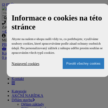
cs
en
de
Informace o cookies na této
stránce
Zavolejte nám
+420 777 704 129
Abyste na našem e-shopu našli vždy to, co potřebujete, využíváme
Můj účet
soubory cookies, které zpracováváme podle zásad ochrany osobních
Přihlásit
,
Registrovat
údajů. Pro personalizovaný zážitek z nákupu udělte prosím souhlas se
zpracováním všech typů cookies.
Košík
0 položek
Nastavení cookies
Domů
Doprava a platba
O nás
Kontakt
Kategorie
AKČNÍ NABÍDKA
Dělám stavbu
Dělám základy