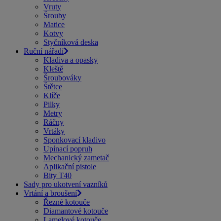
Vruty
Šrouby
Matice
Kotvy
Styčníková deska
Ruční nářadí
Kladiva a opasky
Kleště
Šroubováky
Štětce
Klíče
Pilky
Metry
Ráčny
Vrtáky
Sponkovací kladivo
Upínací popruh
Mechanický zametač
Aplikační pistole
Bity T40
Sady pro ukotvení vazníků
Vrtání a broušení
Řezné kotouče
Diamantové kotouče
Lamelové kotouče