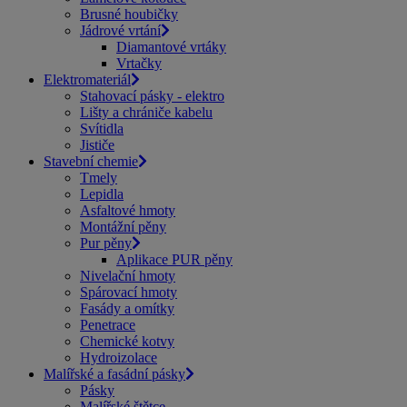
Brusné houbičky
Jádrové vrtání
Diamantové vrtáky
Vrtačky
Elektromateriál
Stahovací pásky - elektro
Lišty a chrániče kabelu
Svítidla
Jističe
Stavební chemie
Tmely
Lepidla
Asfaltové hmoty
Montážní pěny
Pur pěny
Aplikace PUR pěny
Nivelační hmoty
Spárovací hmoty
Fasády a omítky
Penetrace
Chemické kotvy
Hydroizolace
Malířské a fasádní pásky
Pásky
Malířské štětce