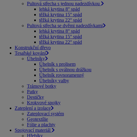
Pultová střecha s jednou nadezdívkou
lehká krytina 8° spád
těžká krytina 15° spád
těžká krytina 22° spád
Pultová střecha se dvěmi nadezdívkami
lehká krytina 8° spád
těžká krytina 15° spád
těžká krytina 22° spád
Konstrukční dřevo
Tesařské kování
Úhelníky
Úhelník s prolisem
Úhelník s oválnou drážkou
Úhelník rovnoramenný
Úhelníky valby
Trámové botky
Patky
Destičky
Krokvové spojky
Zateplení a izolace
Zateplovací systém
Geotextílie
Fólie a plachty
Spojovací materiál
Hřebíky