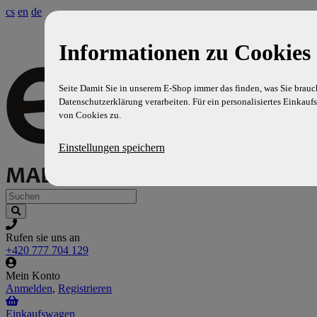
cs
en
de
Informationen zu Cookies 
Seite Damit Sie in unserem E-Shop immer das finden, was Sie brauc
Datenschutzerklärung verarbeiten. Für ein personalisiertes Einkaufs
von Cookies zu.
Einstellungen speichern
Rufen sie uns an
+420 777 704 129
Mein Konto
Anmelden
,
Registrieren
Einkaufswagen