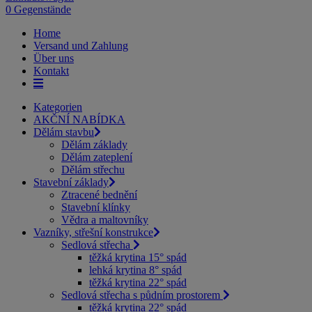
0 Gegenstände
Home
Versand und Zahlung
Über uns
Kontakt
Kategorien
AKČNÍ NABÍDKA
Dělám stavbu
Dělám základy
Dělám zateplení
Dělám střechu
Stavební základy
Ztracené bednění
Stavební klínky
Vědra a maltovníky
Vazníky, střešní konstrukce
Sedlová střecha
těžká krytina 15° spád
lehká krytina 8° spád
těžká krytina 22° spád
Sedlová střecha s půdním prostorem
těžká krytina 22° spád