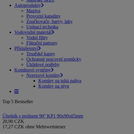
Autoprodukty
Maziva
Provozní kapaliny
Značkovače, barvy, laky
Upínací technika
Vodovodní materiál
Vodní filtry
Filtrační patrony
Příslušenství
Tesařské kapsy
Ochranné pracovní pomůcky
Úklidové potřeby
Komínové systémy
Nerezové komíny
Komíny na tuhá paliva
Komíny na plyn
Top 5 Bestseller
Úhelník s prolisem 90° KP1 90x90x65mm
20,90 CZK
17,27 CZK ohne Mehrwertsteuer