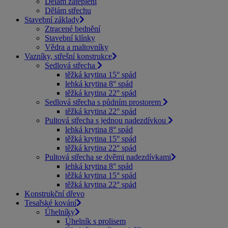
Dělám zateplení
Dělám střechu
Stavební základy
Ztracené bednění
Stavební klínky
Vědra a maltovníky
Vazníky, střešní konstrukce
Sedlová střecha
těžká krytina 15° spád
lehká krytina 8° spád
těžká krytina 22° spád
Sedlová střecha s půdním prostorem
těžká krytina 22° spád
Pultová střecha s jednou nadezdívkou
lehká krytina 8° spád
těžká krytina 15° spád
těžká krytina 22° spád
Pultová střecha se dvěmi nadezdívkami
lehká krytina 8° spád
těžká krytina 15° spád
těžká krytina 22° spád
Konstrukční dřevo
Tesařské kování
Úhelníky
Úhelník s prolisem