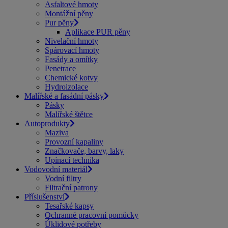
Asfaltové hmoty
Montážní pěny
Pur pěny
Aplikace PUR pěny
Nivelační hmoty
Spárovací hmoty
Fasády a omítky
Penetrace
Chemické kotvy
Hydroizolace
Malířské a fasádní pásky
Pásky
Malířské štětce
Autoprodukty
Maziva
Provozní kapaliny
Značkovače, barvy, laky
Upínací technika
Vodovodní materiál
Vodní filtry
Filtrační patrony
Příslušenství
Tesařské kapsy
Ochranné pracovní pomůcky
Úklidové potřeby