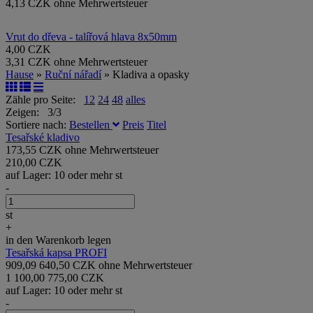
4,13 CZK ohne Mehrwertsteuer
Vrut do dřeva - talířová hlava 8x50mm
4,00 CZK
3,31 CZK ohne Mehrwertsteuer
Hause
»
Ruční nářadí
» Kladiva a opasky
Zähle pro Seite:
12
24
48
alles
Zeigen: 3/3
Sortiere nach:
Bestellen
Preis
Titel
Tesařské kladivo
173,55 CZK ohne Mehrwertsteuer
210,00 CZK
auf Lager: 10 oder mehr st
-
st
+
in den Warenkorb legen
Tesařská kapsa PROFI
909,09
640,50 CZK ohne Mehrwertsteuer
1 100,00
775,00 CZK
auf Lager: 10 oder mehr st
-