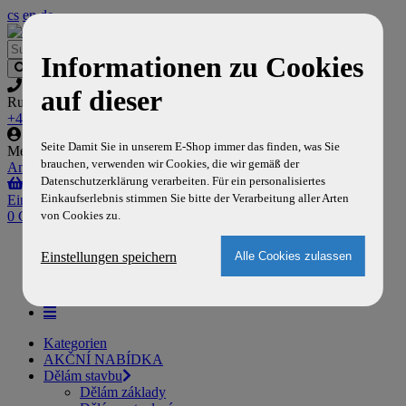
cs
en
de
Informationen zu Cookies
auf dieser
Rufen sie uns an
+420 777 704 129
Seite Damit Sie in unserem E-Shop immer das finden, was Sie
Mein Konto
brauchen, verwenden wir Cookies, die wir gemäß der
Anmelden
,
Registrieren
Datenschutzerklärung verarbeiten. Für ein personalisiertes
Einkaufserlebnis stimmen Sie bitte der Verarbeitung aller Arten
Einkaufswagen
von Cookies zu.
0 Gegenstände
Home
Einstellungen speichern
Versand und Zahlung
Über uns
Kontakt
Kategorien
AKČNÍ NABÍDKA
Dělám stavbu
Dělám základy