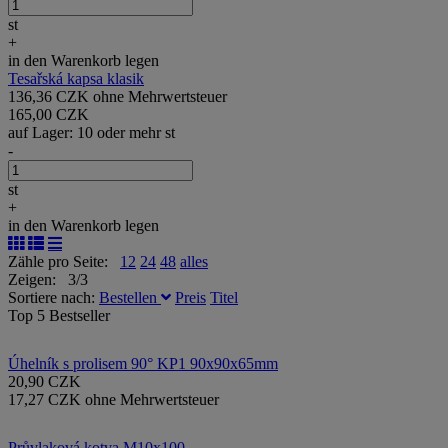
st
+
in den Warenkorb legen
Tesařská kapsa klasik
136,36 CZK ohne Mehrwertsteuer
165,00 CZK
auf Lager: 10 oder mehr st
-
st
+
in den Warenkorb legen
Zähle pro Seite:
12
24
48
alles
Zeigen: 3/3
Sortiere nach:
Bestellen
Preis
Titel
Top 5 Bestseller
Úhelník s prolisem 90° KP1 90x90x65mm
20,90 CZK
17,27 CZK ohne Mehrwertsteuer
Průvlaková kotva M10x100