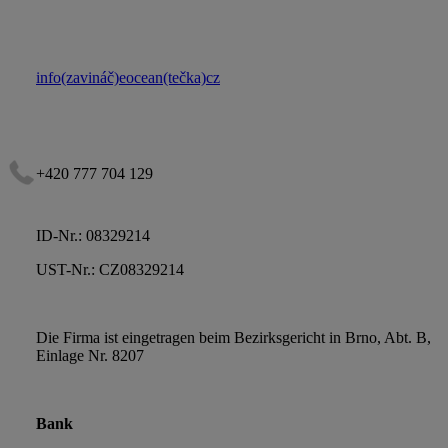
info(zavináč)eocean(tečka)cz
+420 777 704 129
ID-Nr.: 08329214
UST-Nr.: CZ08329214
Die Firma ist eingetragen beim Bezirksgericht in Brno, Abt. B,
Einlage Nr. 8207
Bank