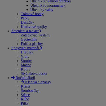
Úhelník s oválnou drážkou
Úhelník rovnoramenný
Úhelníky valby
Trámové botky
Patky
Destičky
Krokvové spojky
Zateplení a izolace
Zateplovací systém
Geotextílie
Fólie a plachty
Spojovací materiál
Hřebíky
Vruty
Šrouby
Matice
Kotvy
Styčníková deska
Ruční nářadí
Kladiva a opasky
Kleště
Šroubováky
Štětce
Klíče
Pilky