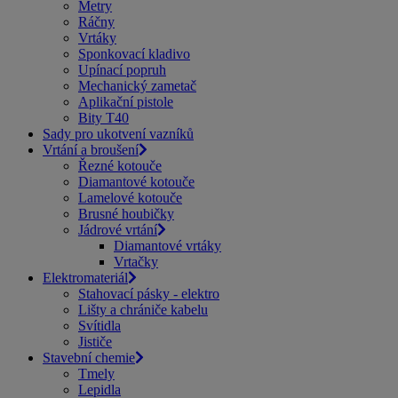
Metry
Ráčny
Vrtáky
Sponkovací kladivo
Upínací popruh
Mechanický zametač
Aplikační pistole
Bity T40
Sady pro ukotvení vazníků
Vrtání a broušení
Řezné kotouče
Diamantové kotouče
Lamelové kotouče
Brusné houbičky
Jádrové vrtání
Diamantové vrtáky
Vrtačky
Elektromateriál
Stahovací pásky - elektro
Lišty a chrániče kabelu
Svítidla
Jističe
Stavební chemie
Tmely
Lepidla