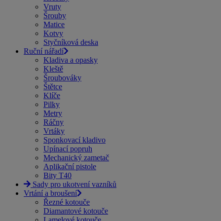
Vruty
Šrouby
Matice
Kotvy
Styčníková deska
Ruční nářadí
Kladiva a opasky
Kleště
Šroubováky
Štětce
Klíče
Pilky
Metry
Ráčny
Vrtáky
Sponkovací kladivo
Upínací popruh
Mechanický zametač
Aplikační pistole
Bity T40
Sady pro ukotvení vazníků
Vrtání a broušení
Řezné kotouče
Diamantové kotouče
Lamelové kotouče