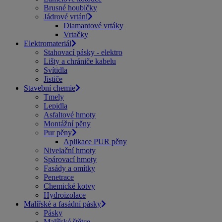
Brusné houbičky
Jádrové vrtání
Diamantové vrtáky
Vrtačky
Elektromateriál
Stahovací pásky - elektro
Lišty a chrániče kabelu
Svítidla
Jističe
Stavební chemie
Tmely
Lepidla
Asfaltové hmoty
Montážní pěny
Pur pěny
Aplikace PUR pěny
Nivelační hmoty
Spárovací hmoty
Fasády a omítky
Penetrace
Chemické kotvy
Hydroizolace
Malířské a fasádní pásky
Pásky
Malířské štětce