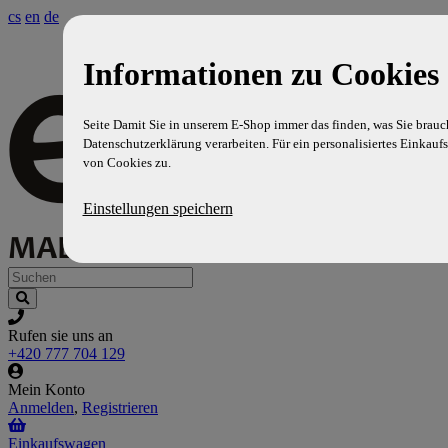
cs
en
de
Informationen zu Cookies 
Seite Damit Sie in unserem E-Shop immer das finden, was Sie brauc
Datenschutzerklärung verarbeiten. Für ein personalisiertes Einkaufs
von Cookies zu.
Einstellungen speichern
Rufen sie uns an
+420 777 704 129
Mein Konto
Anmelden
,
Registrieren
Einkaufswagen