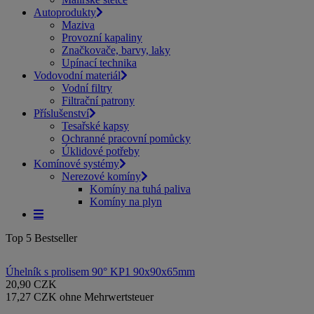
Autoprodukty
Maziva
Provozní kapaliny
Značkovače, barvy, laky
Upínací technika
Vodovodní materiál
Vodní filtry
Filtrační patrony
Příslušenství
Tesařské kapsy
Ochranné pracovní pomůcky
Úklidové potřeby
Komínové systémy
Nerezové komíny
Komíny na tuhá paliva
Komíny na plyn
Top 5 Bestseller
Úhelník s prolisem 90° KP1 90x90x65mm
20,90 CZK
17,27 CZK ohne Mehrwertsteuer