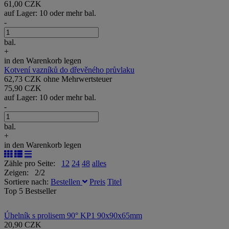
61,00 CZK
auf Lager: 10 oder mehr bal.
-
bal.
+
in den Warenkorb legen
Kotvení vazníků do dřevěného průvlaku
62,73 CZK ohne Mehrwertsteuer
75,90 CZK
auf Lager: 10 oder mehr bal.
-
bal.
+
in den Warenkorb legen
Zähle pro Seite:
12
24
48
alles
Zeigen: 2/2
Sortiere nach:
Bestellen
Preis
Titel
Top 5 Bestseller
Úhelník s prolisem 90° KP1 90x90x65mm
20,90 CZK