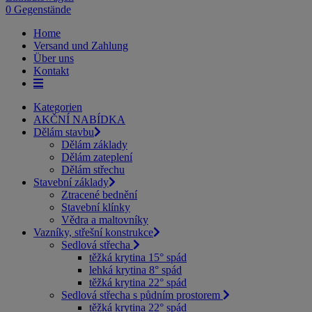
0 Gegenstände
Home
Versand und Zahlung
Über uns
Kontakt
Kategorien
AKČNÍ NABÍDKA
Dělám stavbu
Dělám základy
Dělám zateplení
Dělám střechu
Stavební základy
Ztracené bednění
Stavební klínky
Vědra a maltovníky
Vazníky, střešní konstrukce
Sedlová střecha
těžká krytina 15° spád
lehká krytina 8° spád
těžká krytina 22° spád
Sedlová střecha s půdním prostorem
těžká krytina 22° spád