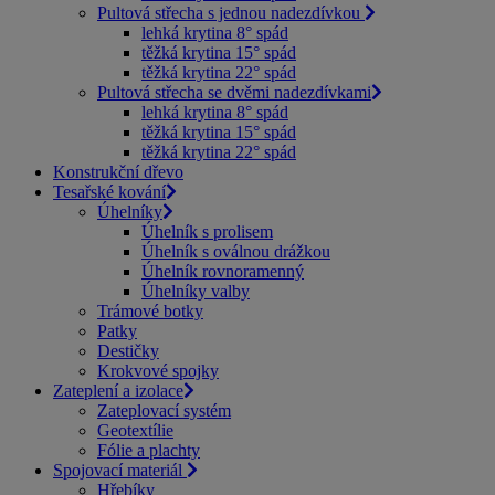
Pultová střecha s jednou nadezdívkou
lehká krytina 8° spád
těžká krytina 15° spád
těžká krytina 22° spád
Pultová střecha se dvěmi nadezdívkami
lehká krytina 8° spád
těžká krytina 15° spád
těžká krytina 22° spád
Konstrukční dřevo
Tesařské kování
Úhelníky
Úhelník s prolisem
Úhelník s oválnou drážkou
Úhelník rovnoramenný
Úhelníky valby
Trámové botky
Patky
Destičky
Krokvové spojky
Zateplení a izolace
Zateplovací systém
Geotextílie
Fólie a plachty
Spojovací materiál
Hřebíky