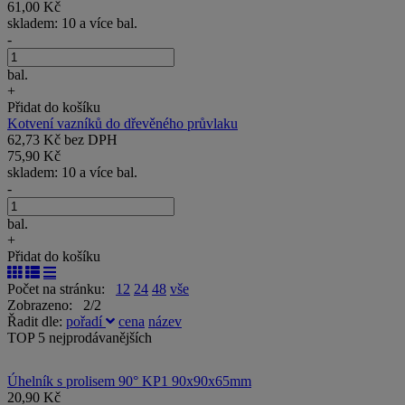
61,00 Kč
skladem: 10 a více bal.
-
bal.
+
Přidat do košíku
Kotvení vazníků do dřevěného průvlaku
62,73 Kč bez DPH
75,90 Kč
skladem: 10 a více bal.
-
bal.
+
Přidat do košíku
Počet na stránku:
12
24
48
vše
Zobrazeno: 2/2
Řadit dle:
pořadí
cena
název
TOP 5 nejprodávanějších
Úhelník s prolisem 90° KP1 90x90x65mm
20,90 Kč