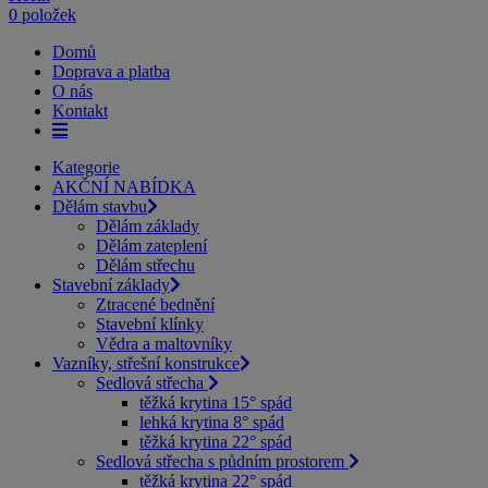
0 položek
Domů
Doprava a platba
O nás
Kontakt
Kategorie
AKČNÍ NABÍDKA
Dělám stavbu
Dělám základy
Dělám zateplení
Dělám střechu
Stavební základy
Ztracené bednění
Stavební klínky
Vědra a maltovníky
Vazníky, střešní konstrukce
Sedlová střecha
těžká krytina 15° spád
lehká krytina 8° spád
těžká krytina 22° spád
Sedlová střecha s půdním prostorem
těžká krytina 22° spád