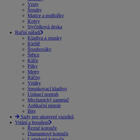
Vruty
Šrouby
Matice a podložky
Kotvy
Styčníková deska
Ruční nářadí
Kladiva a opasky
Kleště
Šroubováky
Štětce
Klíče
Pilky
Metry
Ráčny
Vrtáky
Sponkovací kladivo
Upínací popruh
Mechanický zametač
Aplikační pistole
Bity
Sady pro ukotvení vazníků
Vrtání a broušení
Řezné kotouče
Diamantové kotouče
Lamelové kotouče