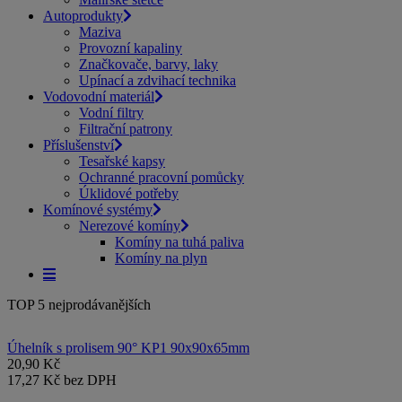
Autoprodukty
Maziva
Provozní kapaliny
Značkovače, barvy, laky
Upínací a zdvihací technika
Vodovodní materiál
Vodní filtry
Filtrační patrony
Příslušenství
Tesařské kapsy
Ochranné pracovní pomůcky
Úklidové potřeby
Komínové systémy
Nerezové komíny
Komíny na tuhá paliva
Komíny na plyn
TOP 5 nejprodávanějších
Úhelník s prolisem 90° KP1 90x90x65mm
20,90 Kč
17,27 Kč bez DPH