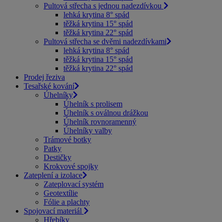
Pultová střecha s jednou nadezdívkou
lehká krytina 8° spád
těžká krytina 15° spád
těžká krytina 22° spád
Pultová střecha se dvěmi nadezdívkami
lehká krytina 8° spád
těžká krytina 15° spád
těžká krytina 22° spád
Prodej řeziva
Tesařské kování
Úhelníky
Úhelník s prolisem
Úhelník s oválnou drážkou
Úhelník rovnoramenný
Úhelníky valby
Trámové botky
Patky
Destičky
Krokvové spojky
Zateplení a izolace
Zateplovací systém
Geotextílie
Fólie a plachty
Spojovací materiál
Hřebíky