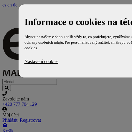
cs
en
de
Informace o cookies na tét
Abyste na našem e-shopu našli vždy to, co potřebujete, využíváme
ochrany osobních údajů. Pro personalizovaný zážitek z nákupu udě
cookies.
Nastavení cookies
Zavolejte nám
+420 777 704 129
Můj účet
Přihlásit
,
Registrovat
Košík