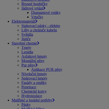
Brusné houbičky
Jádrové vrtání
Diamantové vrtáky
Vrtačky
Elektromateriál
Stahovací pásky - elektro
Lišty a chrániče kabelu
Svítidla
Jističe
Stavební chemie
Tmely
Lepidla
Asfaltové hmoty
Montážní pěny
Pur pěny
Aplikace PUR pěny
Nivelační hmoty
Spárovací hmoty
Fasády a omítky
Penetrace
Chemické kotvy
Hydroizolace
Malířské a fasádní potřeby
Pásky
Malířské štětce