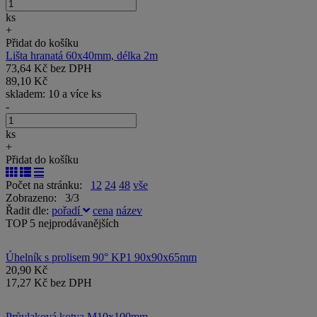
ks
+
Přidat do košíku
Lišta hranatá 60x40mm, délka 2m
73,64 Kč bez DPH
89,10 Kč
skladem: 10 a více ks
-
ks
+
Přidat do košíku
Počet na stránku:
12
24
48
vše
Zobrazeno: 3/3
Řadit dle:
pořadí
cena
název
TOP 5 nejprodávanějších
Úhelník s prolisem 90° KP1 90x90x65mm
20,90 Kč
17,27 Kč bez DPH
Průvlaková kotva M10x100mm