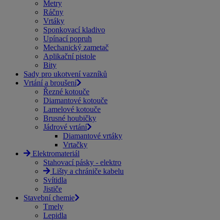
Metry
Ráčny
Vrtáky
Sponkovací kladivo
Upínací popruh
Mechanický zametač
Aplikační pistole
Bity
Sady pro ukotvení vazníků
Vrtání a broušení
Řezné kotouče
Diamantové kotouče
Lamelové kotouče
Brusné houbičky
Jádrové vrtání
Diamantové vrtáky
Vrtačky
Elektromateriál
Stahovací pásky - elektro
Lišty a chrániče kabelu
Svítidla
Jističe
Stavební chemie
Tmely
Lepidla