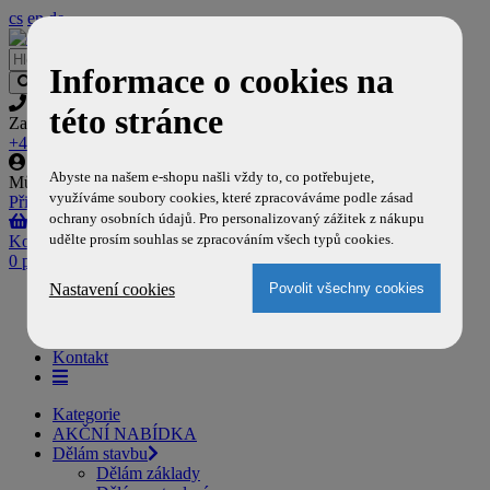
cs
en
de
Informace o cookies na
této stránce
Zavolejte nám
+420 777 704 129
Abyste na našem e-shopu našli vždy to, co potřebujete,
Můj účet
využíváme soubory cookies, které zpracováváme podle zásad
Přihlásit
,
Registrovat
ochrany osobních údajů. Pro personalizovaný zážitek z nákupu
udělte prosím souhlas se zpracováním všech typů cookies.
Košík
0 položek
Nastavení cookies
Domů
Doprava a platba
O nás
Kontakt
Kategorie
AKČNÍ NABÍDKA
Dělám stavbu
Dělám základy