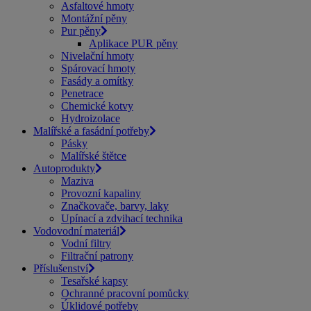
Asfaltové hmoty
Montážní pěny
Pur pěny
Aplikace PUR pěny
Nivelační hmoty
Spárovací hmoty
Fasády a omítky
Penetrace
Chemické kotvy
Hydroizolace
Malířské a fasádní potřeby
Pásky
Malířské štětce
Autoprodukty
Maziva
Provozní kapaliny
Značkovače, barvy, laky
Upínací a zdvihací technika
Vodovodní materiál
Vodní filtry
Filtrační patrony
Příslušenství
Tesařské kapsy
Ochranné pracovní pomůcky
Úklidové potřeby