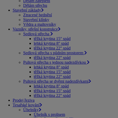
Dělám zateplení
Dělám střechu
Stavební základy
Ztracené bednění
Stavební klínky
Vědra a maltovníky
Vazníky, střešní konstrukce
Sedlová střecha
těžká krytina 15° spád
lehká krytina 8° spád
těžká krytina 22° spád
Sedlová střecha s půdním prostorem
těžká krytina 22° spád
Pultová střecha s jednou nadezdívkou
lehká krytina 8° spád
těžká krytina 15° spád
těžká krytina 22° spád
Pultová střecha se dvěmi nadezdívkami
lehká krytina 8° spád
těžká krytina 15° spád
těžká krytina 22° spád
Prodej řeziva
Tesařské kování
Úhelníky
Úhelník s prolisem