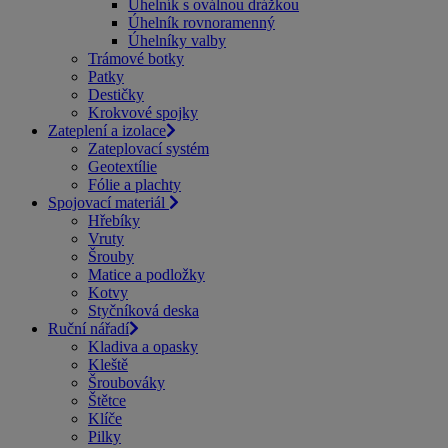
Úhelník s oválnou drážkou
Úhelník rovnoramenný
Úhelníky valby
Trámové botky
Patky
Destičky
Krokvové spojky
Zateplení a izolace
Zateplovací systém
Geotextílie
Fólie a plachty
Spojovací materiál
Hřebíky
Vruty
Šrouby
Matice a podložky
Kotvy
Styčníková deska
Ruční nářadí
Kladiva a opasky
Kleště
Šroubováky
Štětce
Klíče
Pilky