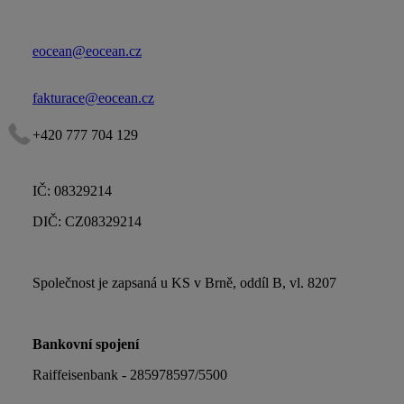
eocean@eocean.cz
fakturace@eocean.cz
+420 777 704 129
IČ: 08329214
DIČ: CZ08329214
Společnost je zapsaná u KS v Brně, oddíl B, vl. 8207
Bankovní spojení
Raiffeisenbank - 285978597/5500